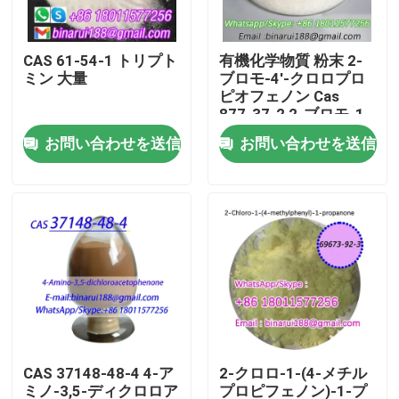
わたしたち に つい て
CAS 61-54-1 トリプト
有機化学物質 粉末 2-
ミン 大量
ブロモ-4'-クロロプロ
ピオフェノン Cas
工場 ツアー
877-37-2 2-ブロモ-1-
(4-クロロフェニル) プ
お問い合わせを送信
お問い合わせを送信
ロパン-1-オン
品質管理
引金 を 求め て ください
日常化学原材料
無機化学薬品の原料
CAS 37148-48-4 4-ア
2-クロロ-1-(4-メチル
良い化学中間物
ミノ-3,5-ディクロロア
プロピフェノン)-1-プ