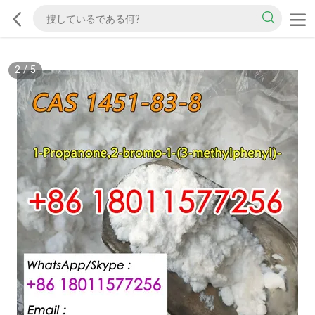
2
/
5