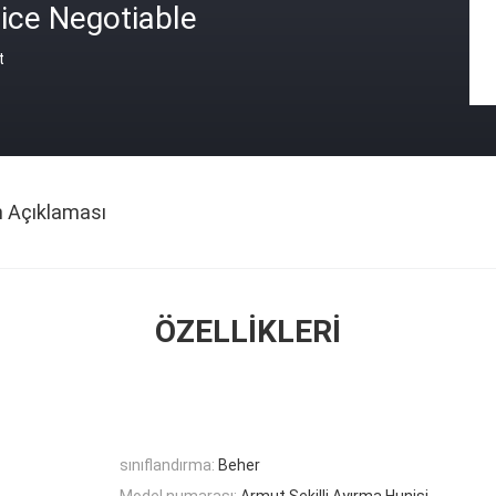
ice Negotiable
t
n Açıklaması
ÖZELLIKLERI
sınıflandırma:
Beher
Model numarası:
Armut Şekilli Ayırma Hunisi