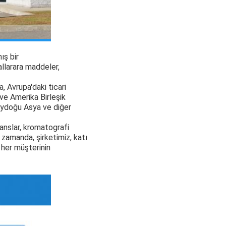
ış bir
llar
ara maddeler,
, Avrupa'daki ticari
 ve Amerika Birleşik
neydoğu Asya ve diğer
ganslar, kromatografi
 zamanda, şirketimiz, katı
e her müşterinin