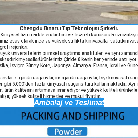
Chengdu Binarui Tıp Teknolojisi Şirketi.
. Kimyasal hammadde endüstrisi ve ticareti konusunda uzmanlaşm
imiz esas olarak ince ve yüksek saflıkta kimyasallar satar.
kimyasa
rafi rejanları.
üyük üniversitelerin bilimsel araştırma enstitüleri ve aynı zamanda
aktadır.
kimyasallar
Ürünlerimiz Çin'de ülkenin her yerinde satılıyor
sika, İsviçre,Güney Kore, Japonya, Almanya, Fransa, İsrail ve Gü
anslar, organik reaganslar, inorganik reaganslar, biyokimyasal rea
r gibi 5.000'den fazla kimyasal reagans türü kullanmaktadır.. Aynı
 ürün kalitesini artırmaya ısrar ediyor.ve yüksek kaliteli ürünlerl
şır, yüksek kaliteli hizmetler ve makul fiyatlar.
Ambalaj ve Teslimat