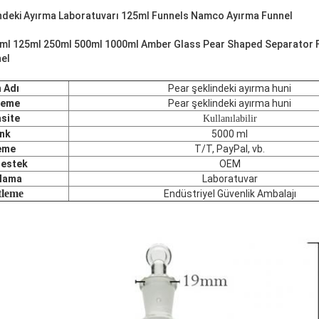
ndeki Ayırma Laboratuvarı 125ml Funnels Namco Ayırma Funnel
0ml 125ml 250ml 500ml 1000ml Amber Glass Pear Shaped Separator
el
 Adı
Pear şeklindeki ayırma huni
zeme
Pear şeklindeki ayırma huni
site
Kullanılabilir
nk
5000 ml
eme
T/T, PayPal, vb.
Destek
OEM
lama
Laboratuvar
tleme
Endüstriyel Güvenlik Ambalajı