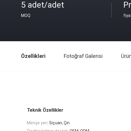
5 adet/adet
Pr
MOQ
fiya
Özellikleri
Fotoğraf Galerisi
Ürü
Teknik Özellikler
Menşe yeri:
Siçuan, Çin
Özelleştirilmiş destek:
OEM, ODM