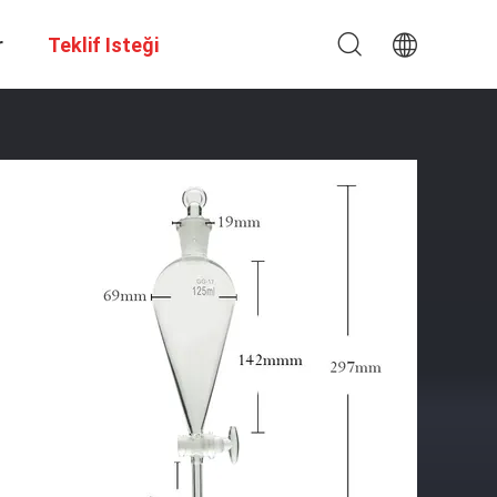
r
Teklif Isteği