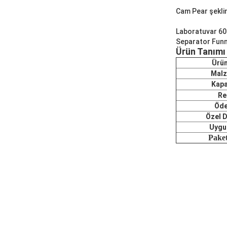
Cam Pear şekli
Laboratuvar 6
Separator Funn
Ürün Tanımı
Ürün
Mal
Kapa
Re
Öd
Özel 
Uygu
Pake