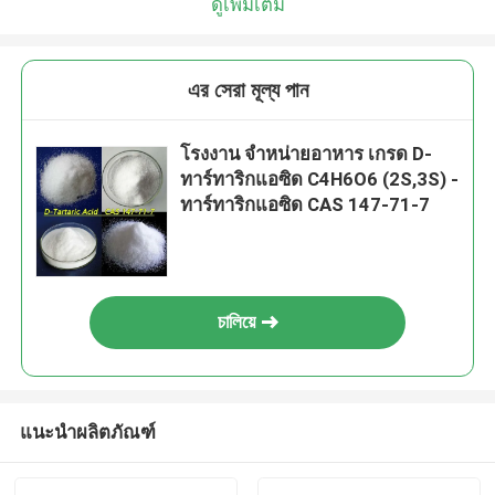
ดูเพิ่มเติม
এর সেরা মূল্য পান
โรงงาน จําหน่ายอาหาร เกรด D-
ทาร์ทาริกแอซิด C4H6O6 (2S,3S) -
ทาร์ทาริกแอซิด CAS 147-71-7
চালিয়ে
แนะนำผลิตภัณฑ์