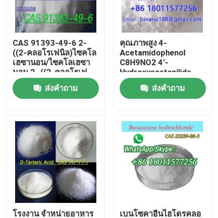
เกี่ยวกับเรา
CAS 91393-49-6 2-
คุณภาพสูง 4-
((2-คลอโรเฟนิล)ไซคโล
Acetamidophenol
ทัวร์โรงงาน
เฮซานอน/ไซคโลเฮซา
C8H9NO2 4'-
นอน,2- ((2-คลอโรเฟ
Hydroxyacetanilide
นิล)
CAS 103-90-2
ส่งคำถาม
ส่งคำถาม
ควบคุมคุณภาพ
ขอใบเสนอราคา
วัตถุดิบเคมีรายวัน
สารเคมีไม่เป็นอินทรีย์ วัตถุดิบ
ตัวกลางเคมีละเอียด
โรงงาน จําหน่ายอาหาร
เบนโซคาอีนไฮโดรคลอ