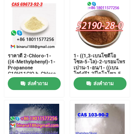
ราคาดี 2-Chloro-1-
1- ((1,3-เบนโซดีโอ
((4-Methylphenyl)-1-
โซล-5-ไล)-2-บรอมโพร
Propanone
เปาน-1-อน/1- ((เบน
C10H11ClO b-Chloro-
โซ[d][1,3]ไดโอโซล-5-
4-
ไล)-2-บรอมโพรเปา
ส่งคำถาม
ส่งคำถาม
methylpropiophenone
น-1-อน CAS 52190-
Cas 69673-92-3
28-0
บ้าน
สินค้า
วิดีโอ