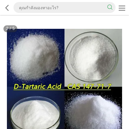
2
/
5