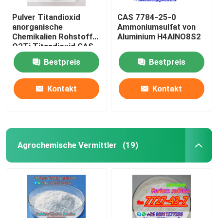
Pulver Titandioxid
CAS 7784-25-0
anorganische
Ammoniumsulfat von
Chemikalien Rohstoff
Aluminium H4AlNO8S2
O2Ti Titandioxid CAS
13463-67-7
Bestpreis
Bestpreis
Kontakt
Kontakt
Agrochemische Vermittler
(19)