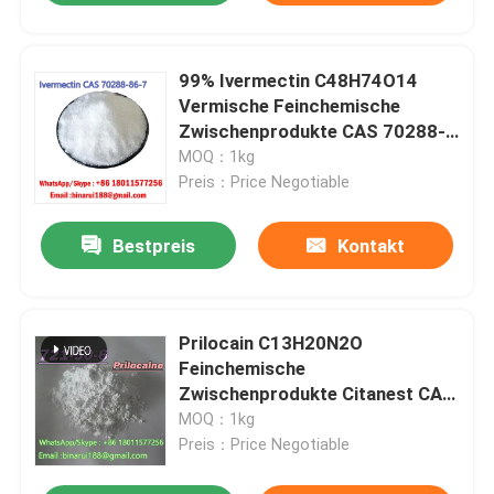
99% Ivermectin C48H74O14
Vermische Feinchemische
Zwischenprodukte CAS 70288-
86-7
MOQ：1kg
Preis：Price Negotiable
Bestpreis
Kontakt
Prilocain C13H20N2O
Feinchemische
Zwischenprodukte Citanest CAS
721-50-6
MOQ：1kg
Preis：Price Negotiable