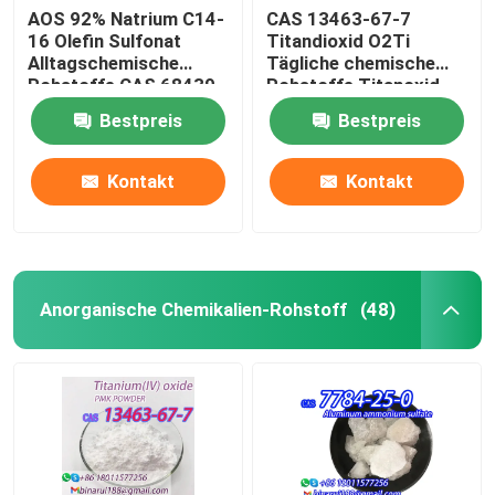
AOS 92% Natrium C14-
CAS 13463-67-7
16 Olefin Sulfonat
Titandioxid O2Ti
Alltagschemische
Tägliche chemische
Rohstoffe CAS 68439-
Rohstoffe Titanoxid
57-6
Weißpulver
Bestpreis
Bestpreis
Kontakt
Kontakt
Anorganische Chemikalien-Rohstoff
(48)