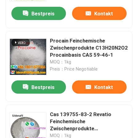
Bestpreis
Kontakt
Procain Feinchemische
Zwischenprodukte C13H20N2O2
Procainbasis CAS 59-46-1
MOQ：1kg
Preis：Price Negotiable
Bestpreis
Kontakt
Zu Hause
Cas 139755-83-2 Revatio
Produkte
Feinchemische
Zwischenprodukte
C22H30N6O4S Caverta
Videos
MOQ：1kg