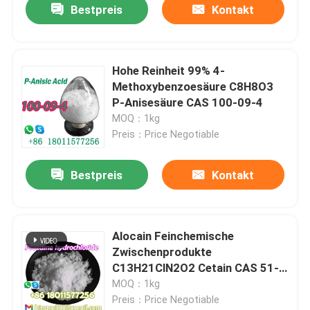
Bestpreis
Kontakt
Hohe Reinheit 99% 4-
Methoxybenzoesäure C8H8O3
P-Anisesäure CAS 100-09-4
MOQ：1kg
Preis：Price Negotiable
Bestpreis
Kontakt
Alocain Feinchemische
Zwischenprodukte
C13H21ClN2O2 Cetain CAS 51-
05-8
MOQ：1kg
Preis：Price Negotiable