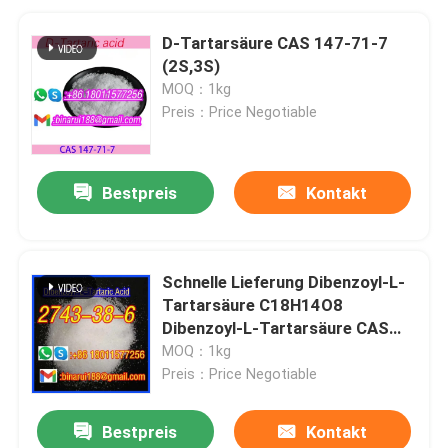
D-Tartarsäure CAS 147-71-7
(2S,3S)
MOQ：1kg
Preis：Price Negotiable
Bestpreis
Kontakt
Schnelle Lieferung Dibenzoyl-L-
Tartarsäure C18H14O8
Dibenzoyl-L-Tartarsäure CAS
2743-38-6
MOQ：1kg
Preis：Price Negotiable
Bestpreis
Kontakt