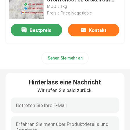
79350-37-1
MOQ：1kg
Preis：Price Negotiable
Agrochemische Vermittler
Bestpreis
Kontakt
Grundstoffe aus organischen Stoffen
Pharmazeutische Rohstoffe
Sehen Sie mehr an
Chemische Lebensmittelzusatzstoffe
Hinterlass eine Nachricht
Tierfutter-Zusätze
Wir rufen Sie bald zurück!
Kosmetische Zusatzstoffe
Glasflaschen für Labor