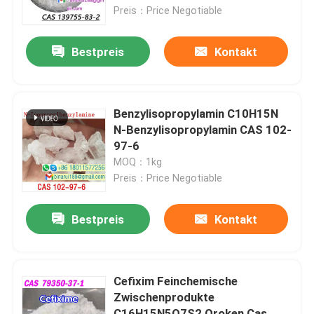
Preis：Price Negotiable
Über uns
Bestpreis
Kontakt
Werksbesichtigung
Benzylisopropylamin C10H15N
Qualitätskontrolle
N-Benzylisopropylamin CAS 102-
97-6
MOQ：1kg
Bitte um ein Angebot
Preis：Price Negotiable
Tägliche chemische Rohstoffe
Bestpreis
Kontakt
Anorganische Chemikalien-Rohstoff
Cefixim Feinchemische
Zwischenprodukte
Feinchemikalienvermittler
C16H15N5O7S2 Oroken Cas