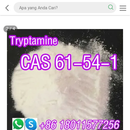
2
/
4