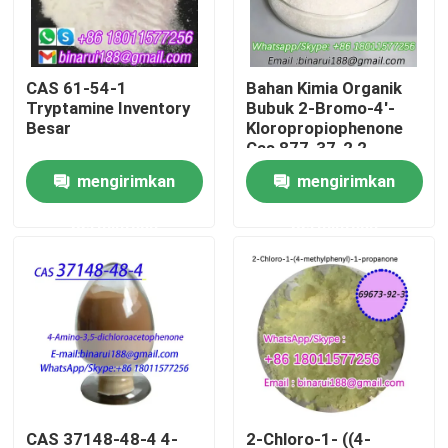
Tentang kami
CAS 61-54-1
Bahan Kimia Organik
Tryptamine Inventory
Bubuk 2-Bromo-4'-
Tur Pabrik
Besar
Kloropropiophenone
Cas 877-37-2 2-
Bromo-1- ((4-
mengirimkan
mengirimkan
Kontrol kualitas
klorofenil) propan-1-
one
permintaan
permintaan
Permintaan Penawaran
Bahan Baku Kimia Sehari-hari
Bahan baku bahan kimia anorganik
Perantara Kimia Halus
CAS 37148-48-4 4-
2-Chloro-1- ((4-