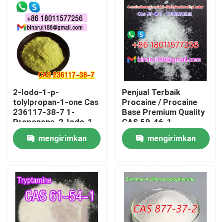
2-Iodo-1-p-
Penjual Terbaik
tolylpropan-1-one Cas
Procaine / Procaine
236117-38-7 1-
Base Premium Quality
Propanone, 2-Iodo-1-
CAS 59-46-1
((4-methylphenyl) -
mengirimkan
mengirimkan
Rumah
permintaan
permintaan
Produk
Video