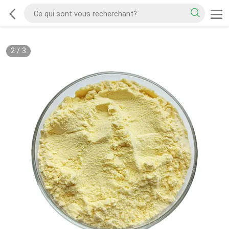
2
/
3