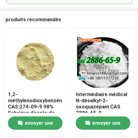
produits recommandés
1,2-
Intermédiaire médical
À la maison
méthylénodioxybenzène
N-désalkyl-2-
CAS:274-09-9 98%
oxoquazépam CAS
Fabrique directe de
2886-65-9
Produits
haute qualité
Descarbethoxyloflazépat
envoyer une
envoyer une
Un solide soigné sous
forme solide
demande
demande
Vidéos