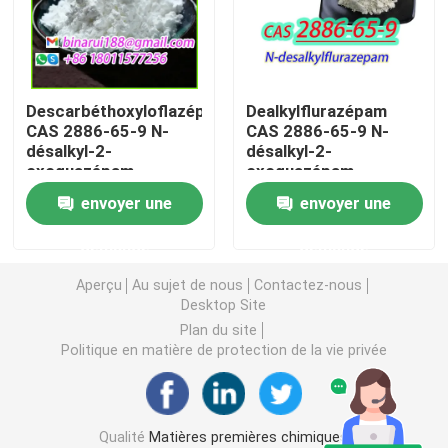
Intermédiaires agrochimiques
Descarbéthoxyloflazépate
Dealkylflurazépam
Produits chimiques organiques de base
CAS 2886-65-9 N-
CAS 2886-65-9 N-
désalkyl-2-
désalkyl-2-
oxoquazépam
oxoquazépam
Matières premières pharmaceutiques
envoyer une
envoyer une
Additifs alimentaires chimiques
demande
demande
Aperçu
Au sujet de nous
Contactez-nous
Additifs d'alimentation des animaux
Desktop Site
Plan du site
Politique en matière de protection de la vie privée
Additifs cosmétiques
Bouteilles de laboratoire en verre
Qualité
Matières premières chimiques