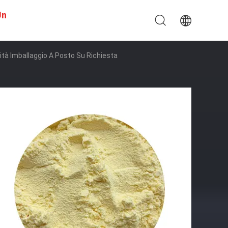
Un
ità Imballaggio A Posto Su Richiesta