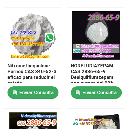
forma sólida
Sobre nosotros
Recorrido por la fábrica
Control de calidad
Nitromethaqualone
NORFLUDIAZEPAM
Solicitar una cita
Parnox CAS 340-52-3
CAS 2886-65-9
eficaz para reducir el
Dealquilflurazepam
estrés
con pureza del 99%
Materias primas químicas diarias
Enviar Consulta
Enviar Consulta
Materia prima de las sustancias químicas inorgánicas
intermedios químicos finos