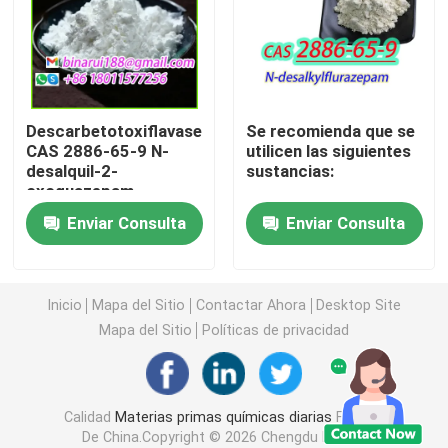
Intermedios agroquímicos
Productos químicos orgánicos básicos
Descarbetotoxiflavasepato
Se recomienda que se
CAS 2886-65-9 N-
utilicen las siguientes
desalquil-2-
sustancias:
Materias primas farmacéuticas
oxoquazepam
Enviar Consulta
Enviar Consulta
Aditivos alimentarios químicos
Añadidos del pienso
Inicio
Mapa del Sitio
Contactar Ahora
Desktop Site
Mapa del Sitio
Políticas de privacidad
Aditivos Cosméticos
Calidad
Materias primas químicas diarias
Fábrica
Botellas de vidrio de laboratorio
De China.Copyright © 2026 Chengdu Binarui