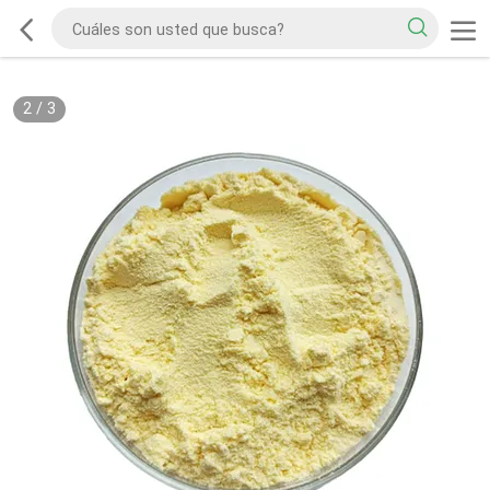
2
/
3