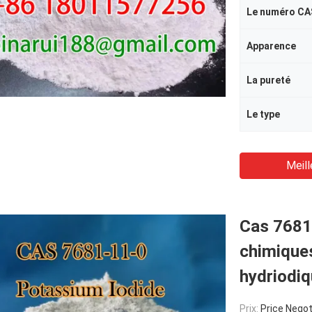
Le numéro CA
Apparence
La pureté
Le type
Meill
Cas 7681-
chimiques
hydriodi
Prix:
Price Negot