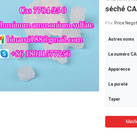
séché CA
Prix:
Price Negot
Autres noms
Le numéro CA
Apparence
La pureté
Taper
Meill