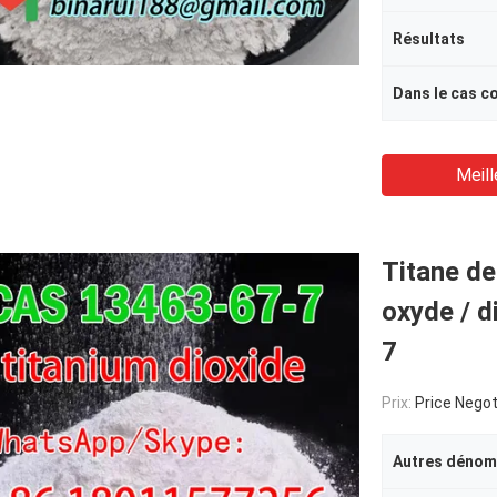
Résultats
Dans le cas co
Meill
Titane de
oxyde / d
7
Prix:
Price Negot
Autres dénom