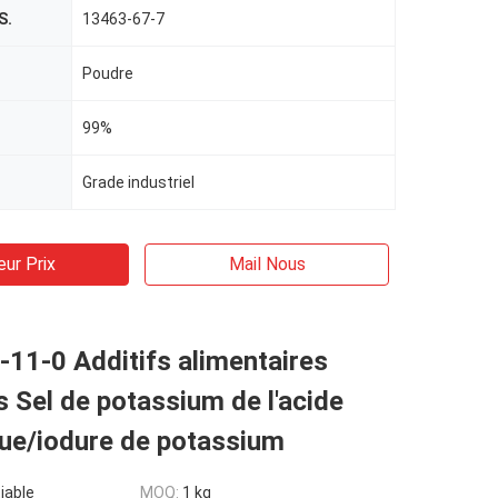
S.
13463-67-7
Poudre
99%
Grade industriel
eur Prix
Mail Nous
11-0 Additifs alimentaires
 Sel de potassium de l'acide
que/iodure de potassium
iable
MOQ:
1 kg