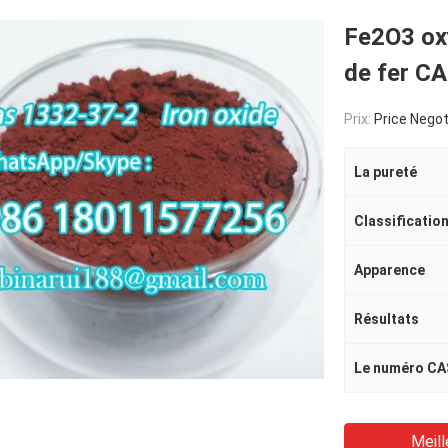
Fe2O3 oxy
de fer C
Prix:
Price Negot
La pureté
Classificatio
Apparence
Résultats
Le numéro CA
Meill