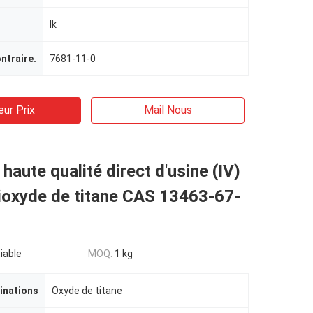
Ik
ntraire.
7681-11-0
eur Prix
Mail Nous
 haute qualité direct d'usine (IV)
ioxyde de titane CAS 13463-67-
iable
MOQ:
1 kg
inations
Oxyde de titane