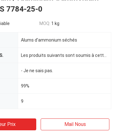
S 7784-25-0
iable
MOQ:
1 kg
Alums d'ammonium séchés
S.
Les produits suivants sont soumis à cette condition:
- Je ne sais pas.
99%
9
eur Prix
Mail Nous