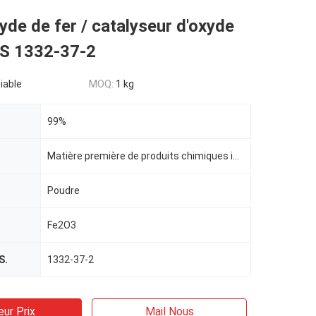
de de fer / catalyseur d'oxyde
AS 1332-37-2
iable
MOQ:
1 kg
99%
n
Matière première de produits chimiques inorganiques
Poudre
Fe2O3
S.
1332-37-2
eur Prix
Mail Nous