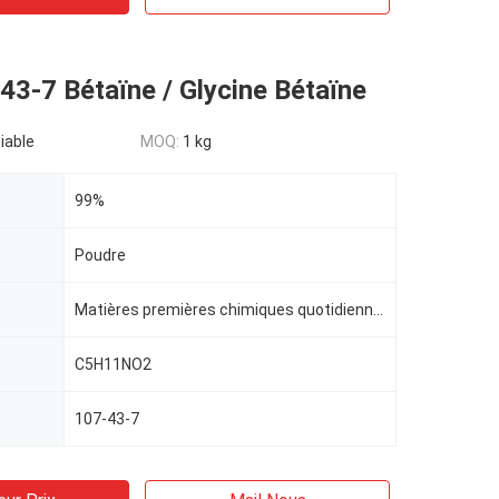
3-7 Bétaïne / Glycine Bétaïne
iable
MOQ:
1 kg
99%
Poudre
Matières premières chimiques quotidiennes
C5H11NO2
107-43-7