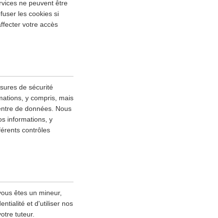
rvices ne peuvent être
fuser les cookies si
ffecter votre accès
esures de sécurité
mations, y compris, mais
 centre de données. Nous
s informations, y
fférents contrôles
vous êtes un mineur,
tialité et d'utiliser nos
otre tuteur.