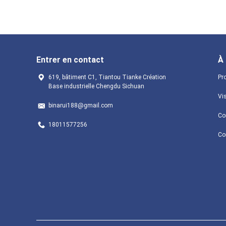
Entrer en contact
À
619, bâtiment C1, Tiantou Tianke Création
Pro
Base industrielle Chengdu Sichuan
Vis
binarui188@gmail.com
Con
18011577256
Co