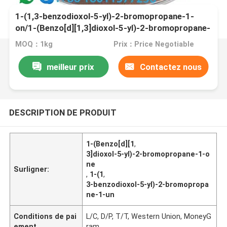
1-(1,3-benzodioxol-5-yl)-2-bromopropane-1-
on/1-(Benzo[d][1,3]dioxol-5-yl)-2-bromopropane-
1-on CAS 52190-28-0
MOQ：1kg
Prix：Price Negotiable
meilleur prix
Contactez nous
DESCRIPTION DE PRODUIT
1-(Benzo[d][1
,
3]dioxol-5-yl)-2-bromopropane-1-o
ne
Surligner:
,
1-(1
,
3-benzodioxol-5-yl)-2-bromopropa
ne-1-un
Conditions de pai
L/C, D/P, T/T, Western Union, MoneyG
ement
ram