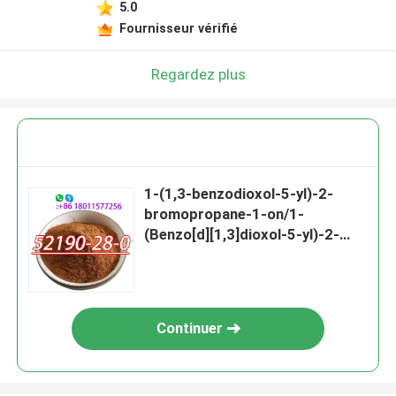
5.0
Fournisseur vérifié
Regardez plus
1-(1,3-benzodioxol-5-yl)-2-
bromopropane-1-on/1-
(Benzo[d][1,3]dioxol-5-yl)-2-
bromopropane-1-on CAS
52190-28-0
Continuer