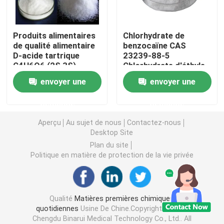
Intermédiaires agrochimiques
Produits alimentaires
Chlorhydrate de
de qualité alimentaire
benzocaïne CAS
D-acide tartrique
23239-88-5
Produits chimiques organiques de base
C4H6O6 (2S,3S) -
Chlorhydrate d'éthyle
acide tartrique CAS
4-aminobenzoate
envoyer une
envoyer une
147-71-7
Matières premières pharmaceutiques
demande
demande
Additifs alimentaires chimiques
Aperçu
Au sujet de nous
Contactez-nous
Desktop Site
Plan du site
Additifs d'alimentation des animaux
Politique en matière de protection de la vie privée
Additifs cosmétiques
Qualité
Matières premières chimiques
quotidiennes
Usine De Chine.Copyright © 2026
Bouteilles de laboratoire en verre
Chengdu Binarui Medical Technology Co., Ltd.. All