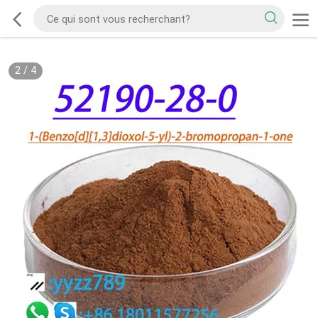
2
/
4