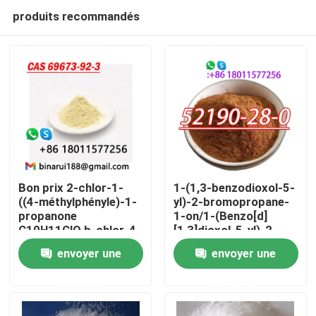
produits recommandés
Bon prix 2-chlor-1-
1-(1,3-benzodioxol-5-
((4-méthylphényle)-1-
yl)-2-bromopropane-
propanone
1-on/1-(Benzo[d]
À la maison
C10H11ClO b-chlor-4-
[1,3]dioxol-5-yl)-2-
méthylpropiophénone
bromopropane-1-on
envoyer une
envoyer une
Cas 69673-92-3
CAS 52190-28-0
Produits
demande
demande
Vidéos