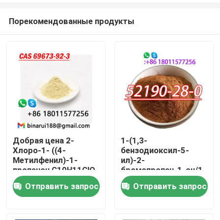
Порекомендованные продукты
Добрая цена 2-
1-(1,3-
Хлоро-1- ((4-
бензодиоксил-5-
Домой
Метилфенил)-1-
ил)-2-
пропанон C10H11ClO
бромопропан-1-он/1-
b-Хлоро-4-
(Бензо[d]
Отправить запрос
Отправить запрос
Продукты
метилпропиофенон
[1,3]диоксил-5-
Cas 69673-92-3
ил)-2-
бромопропан-1-он
Видеозаписи
CAS 52190-28-0