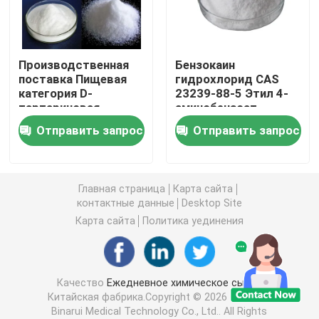
Агрохимические промежуточные звена
Производственная
Бензокаин
поставка Пищевая
гидрохлорид CAS
Основные органические химикаты
категория D-
23239-88-5 Этил 4-
тартариновая
аминобензоат
кислота C4H6O6
гидрохлорид
Фармацевтическое сырье
Отправить запрос
Отправить запрос
(2S,3S)
-тартариновая
кислота CAS 147-71-
Химические пищевые добавки
7
Главная страница
Карта сайта
контактные данные
Desktop Site
Добавки корма для животных
Карта сайта
Политика уединения
Косметические добавки
Качество
Ежедневное химическое сырье
Китайская фабрика.Copyright © 2026 Chengdu
Стеклянные лабораторные бутылки
Binarui Medical Technology Co., Ltd.. All Rights