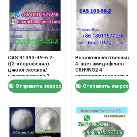
О нас
Экскурсия по заводу
Контроль качества
CAS 91393-49-6 2-
Высококачественный
((2-хлорофенил)
4-ацетамидофенол
циклогексанон/
C8H9NO2 4'-
Запросите цитату
циклогексанон,2-
гидроксиацетанилид
((2-хлорофенил)
CAS 103-90-2
Отправить запрос
Отправить запрос
Ежедневное химическое сырье
Неорганическое сырье химикатов
точные химические промежуточные звена