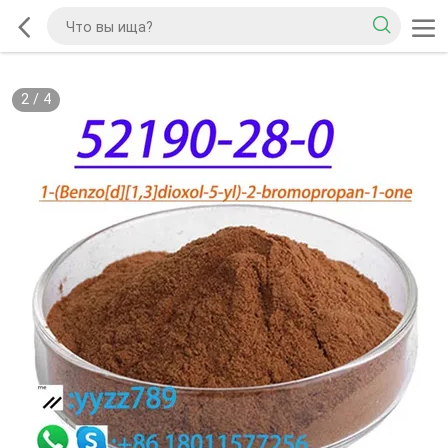
2
/
4