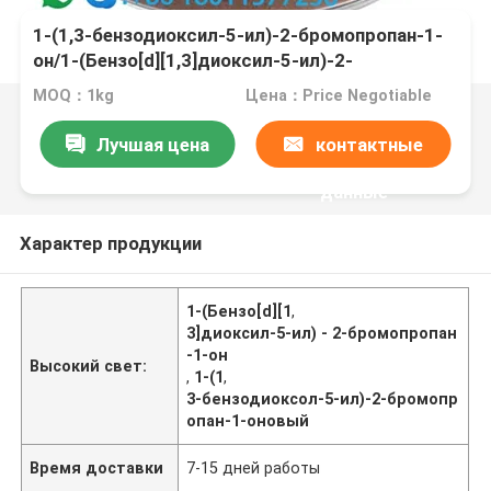
1-(1,3-бензодиоксил-5-ил)-2-бромопропан-1-
он/1-(Бензо[d][1,3]диоксил-5-ил)-2-
бромопропан-1-он CAS 52190-28-0
MOQ：1kg
Цена：Price Negotiable
Лучшая цена
контактные
данные
Характер продукции
1-(Бензо[d][1
,
3]диоксил-5-ил) - 2-бромопропан
-1-он
Высокий свет:
,
1-(1
,
3-бензодиоксол-5-ил)-2-бромопр
опан-1-оновый
Время доставки
7-15 дней работы