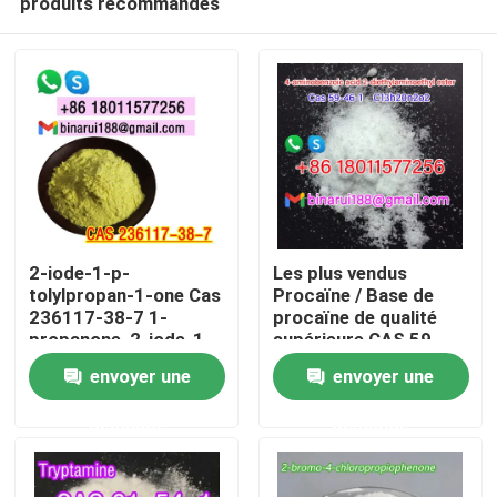
produits recommandés
2-iode-1-p-
Les plus vendus
tolylpropan-1-one Cas
Procaïne / Base de
236117-38-7 1-
procaïne de qualité
propanone, 2-iode-1-
supérieure CAS 59-
À la maison
((4-méthylphényle)
46-1
envoyer une
envoyer une
Produits
demande
demande
Vidéos