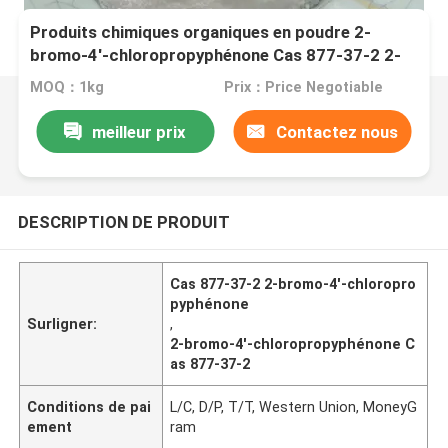
Produits chimiques organiques en poudre 2-
bromo-4'-chloropropyphénone Cas 877-37-2 2-
bromo-1- ((4-chlorophényl) propane-1-one
MOQ：1kg
Prix：Price Negotiable
meilleur prix
Contactez nous
DESCRIPTION DE PRODUIT
Cas 877-37-2 2-bromo-4'-chloropro
pyphénone
Surligner:
,
2-bromo-4'-chloropropyphénone C
as 877-37-2
Conditions de pai
L/C, D/P, T/T, Western Union, MoneyG
ement
ram