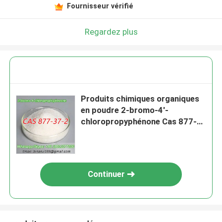
Fournisseur vérifié
Regardez plus
Produits chimiques organiques
en poudre 2-bromo-4'-
chloropropyphénone Cas 877-
37-2 2-bromo-1- ((4-
chlorophényl) propane-1-one
Continuer