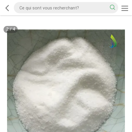
2
/
4