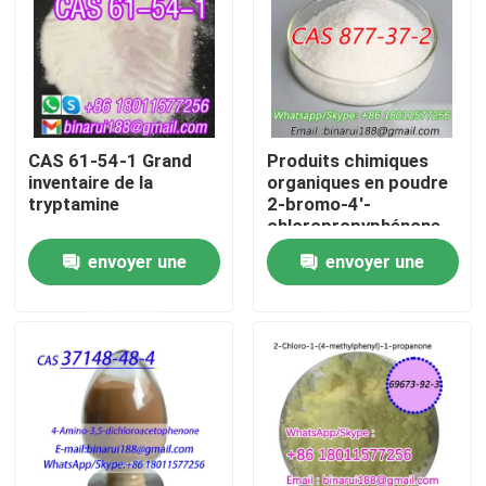
À propos de nous
Visite de l'usine
CAS 61-54-1 Grand
Produits chimiques
inventaire de la
organiques en poudre
Contrôle de la qualité
tryptamine
2-bromo-4'-
chloropropyphénone
Cas 877-37-2 2-
envoyer une
envoyer une
Demandez un devis
bromo-1- ((4-
chlorophényl)
demande
demande
propane-1-one
Matières premières chimiques quotidiennes
Matière première de produits chimiques inorganiques
intermédiaires chimiques fines