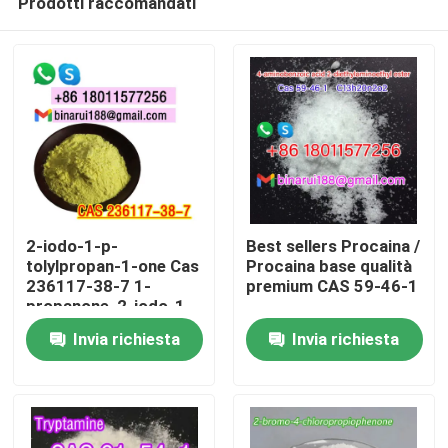
Prodotti raccomandati
2-iodo-1-p-
Best sellers Procaina /
tolylpropan-1-one Cas
Procaina base qualità
236117-38-7 1-
premium CAS 59-46-1
propanone, 2-iodo-1-
Casa.
((4-metilfenil) -
Invia richiesta
Invia richiesta
Prodotti
Video