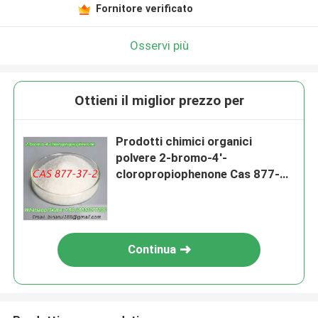
Fornitore verificato
Osservi più
Ottieni il miglior prezzo per
Prodotti chimici organici
polvere 2-bromo-4'-
cloropropiophenone Cas 877-
37-2 2-bromo-1- ((4-
clorophenyl) propano-1-one
Continua