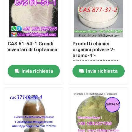
Su di noi
Visita alla fabbrica
CAS 61-54-1 Grandi
Prodotti chimici
inventari di triptamina
organici polvere 2-
Controllo della qualità
bromo-4'-
cloropropiophenone
Cas 877-37-2 2-
Invia richiesta
Invia richiesta
Chiedi un preventivo
bromo-1- ((4-
clorophenyl) propano-
1-one
Materie prime chimiche quotidiane
Materia prima dei prodotti chimici inorganici
mediatori chimici fini