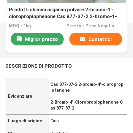
Prodotti chimici organici polvere 2-bromo-4'-
cloropropiophenone Cas 877-37-2 2-bromo-1-
((4-clorophenyl) propano-1-one
MOQ：1kg
Prezzo：Price Negotiable
Miglior prezzo
Contattici
DESCRIZIONE DI PRODOTTO
Cas 877-37-2 2-bromo-4'-cloroprop
iofenone
Evidenziare:
,
2-Bromo-4'-Cloropropiophenone C
as 877-37-2
Luogo di origine
Cina