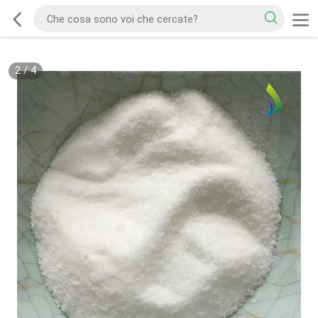
2
/
4