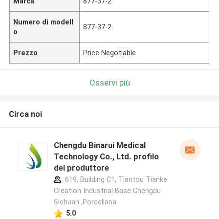
Marca
877-37-2
Numero di modell
877-37-2
o
Prezzo
Price Negotiable
Osservi più
Circa noi
Chengdu Binarui Medical
Technology Co., Ltd. profilo
del produttore
619, Building C1, Tiantou Tianke
Creation Industrial Base Chengdu
Sichuan ,Porcellana
5.0