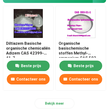
Laboratoriumbekers
Laboratoriumfunnels
Aroma's
Diltiazem Basische
Organische
organische chemicaliën
basischemische
Adizem CAS 42399-
stoffen Methyl-
41-7
ammonium CAS 593-
51-1
Beste prijs
Beste prijs
Contacteer ons
Contacteer ons
Bekijk meer