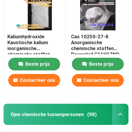
Kaliumhydroxide
Cas 10250-27-8
Kaustische kalium
Anorganische
inorganische
chemische stoffen
chemische stoffen
Rouwstof C11H17NO
grondstof Cas 1310-
2-benzylamino-2-
Beste prijs
Beste prijs
58-3
methyl-1-propanol
Contacteer ons
Contacteer ons
Thuis
Producten
fijne chemische tussenpersonen
(98)
Video's