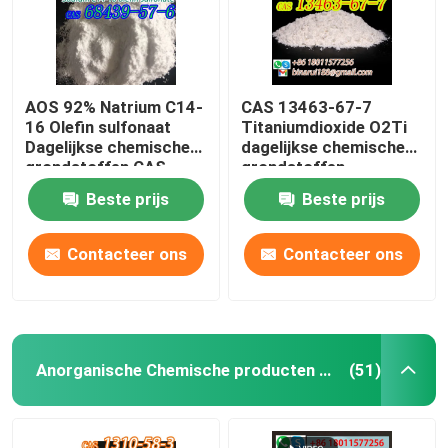
AOS 92% Natrium C14-
CAS 13463-67-7
16 Olefin sulfonaat
Titaniumdioxide O2Ti
Dagelijkse chemische
dagelijkse chemische
grondstoffen CAS
grondstoffen
68439-57-6
Titaniumoxide wit
Beste prijs
Beste prijs
poeder
Contacteer ons
Contacteer ons
Anorganische Chemische producten Grondstof
(51)