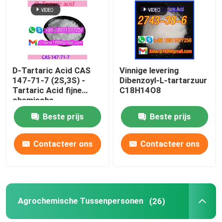
Over ons
Fabriekstocht
D-Tartaric Acid CAS
Vinnige levering
147-71-7 (2S,3S) -
Dibenzoyl-L-tartarzuur
Tartaric Acid fijne
C18H14O8
Kwaliteitscontrole
chemische
tussenproducten
Beste prijs
Beste prijs
Vraag een offerte
Contacteer ons
Contacteer ons
Dagelijkse chemische grondstoffen
Anorganische Chemische producten Grondstof
Agrochemische Tussenpersonen
(26)
fijne chemische tussenpersonen