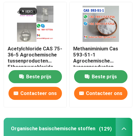
Agrochemische Tussenpersonen
Organische basischemische stoffen
Acetylchloride CAS 75-
Methaniminium Cas
Farmaceutische Grondstoffen
36-5 Agrochemische
593-51-1
tussenproducten
Agrochemische
Ethaanzuurchloride
tussenproducten
Methyl-ammonium
Chemische levensmiddelenadditieven
Beste prijs
Beste prijs
Dierenvoeradditieven
Contacteer ons
Contacteer ons
Cosmetische toevoegingen
Organische basischemische stoffen
(129)
Glaslaboratoriumflessen