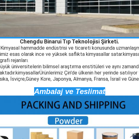
Chengdu Binarui Tıp Teknolojisi Şirketi.
. Kimyasal hammadde endüstrisi ve ticareti konusunda uzmanlaşm
imiz esas olarak ince ve yüksek saflıkta kimyasallar satar.
kimyasa
rafi rejanları.
üyük üniversitelerin bilimsel araştırma enstitüleri ve aynı zamanda
aktadır.
kimyasallar
Ürünlerimiz Çin'de ülkenin her yerinde satılıyor
sika, İsviçre,Güney Kore, Japonya, Almanya, Fransa, İsrail ve Gü
Ambalaj ve Teslimat