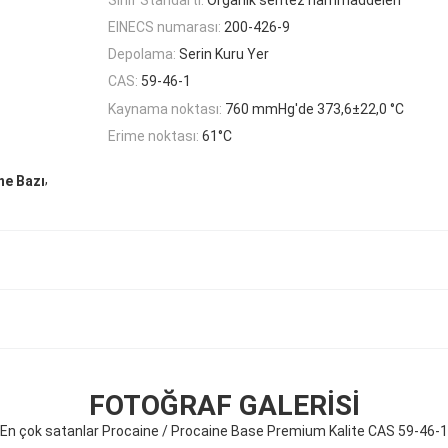
EINECS numarası:
200-426-9
Depolama:
Serin Kuru Yer
CAS:
59-46-1
Kaynama noktası:
760 mmHg'de 373,6±22,0 °C
Erime noktası:
61°C
,
ne Bazı
FOTOĞRAF GALERISI
En çok satanlar Procaine / Procaine Base Premium Kalite CAS 59-46-1