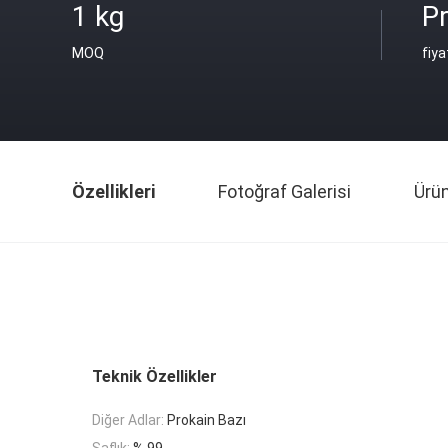
1 kg
Pr
MOQ
fiya
Özellikleri
Fotoğraf Galerisi
Ürü
Teknik Özellikler
Diğer Adlar:
Prokain Bazı
Saflık:
% 99