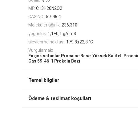
MF:
C13H20N2O2
CAS NO.:
59-46-1
Moleküler ağırlık:
236.310
yoğunluk:
1,1±0,1 g/cm3
alevlenme noktası:
179,8±22,3 °C
Vurgulamak:
,
En çok satanlar Procaine Base
Yüksek Kaliteli Procai
Cas 59-46-1 Prokain Bazı
Temel bilgiler
Ödeme & teslimat koşulları