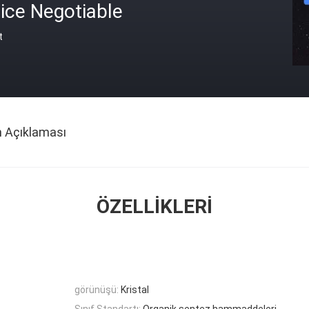
ice Negotiable
t
n Açıklaması
ÖZELLIKLERI
görünüşü:
Kristal
Sınıf Standartı:
Organik sentez hammaddeleri