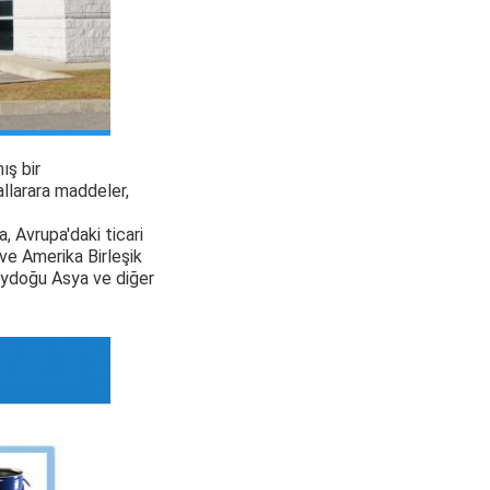
ış bir
llar
ara maddeler,
, Avrupa'daki ticari
 ve Amerika Birleşik
neydoğu Asya ve diğer