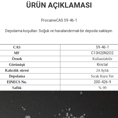
ÜRÜN AÇIKLAMASI
Procaine
CAS 59-46-1
Depolama koşulları: Soğuk ve havalandırmalı bir depoda saklayın.
59-46-1
CAS
C13H20N2O2
MF
Örnek
Kullanılabilir
Kristal
Görünüşü
Kalıcılık süresi
24 Aylık
Depolama
Sıcak Kuru Yer
200-426-9
EINECS No.
Saflık
% 99