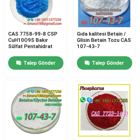
Hakkımızda
CAS 7758-99-8 CSP
Gıda kalitesi Betain /
Fabrika turu
CuH10O9S Bakır
Glisin Betain Tozu CAS
Sülfat Pentahidrat
107-43-7
Kalite kontrol
Talep Gönder
Talep Gönder
Bir teklif isteği
Günlük Kimyasal Hammaddeler
Organik olmayan kimyasallar ham madde
İnce Kimyasal Ara Maddeler