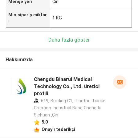
Menşe yeri
Çin
Min sipariş miktar
1 KG
ı
Daha fazla göster
Hakkımızda
Chengdu Binarui Medical
Technology Co., Ltd. üretici
profili
619, Building C1, Tiantou Tianke
Creation Industrial Base Chengdu
Sichuan ,Çin
5.0
Onaylı tedarikçi