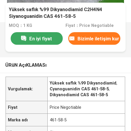
Yüksek saflık %99 Dikyanodiamid C2H4N4
Siyanoguanidin CAS 461-58-5
MOQ：1 KG
Fiyat：Price Negotiable
En iyi fiyat
Bizimle iletişim kur
ÜRüN AçıKLAMASı
Yüksek saflık %99 Dikyanodiamid
,
Vurgulamak:
Cyanoguanidin CAS 461-58-5
,
Dikyanodiamid CAS 461-58-5
Fiyat
Price Negotiable
Marka adı
461-58-5