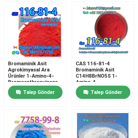
Bromaminik Asit
CAS 116-81-4
Agrokimyasal Ara
Bromaminik Asit
Ürünler 1-Amino-4-
C14H8BrNO5S 1-
Bromoanthraquinone-
Amino-4-
2-Sulfonik Asit CAS
Bromoanthraquinone-
Talep Gönder
Talep Gönder
116-81-4
2-Sulfonik Asit
Evde
Ürün
Videolar