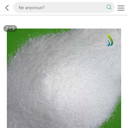
2
/
5