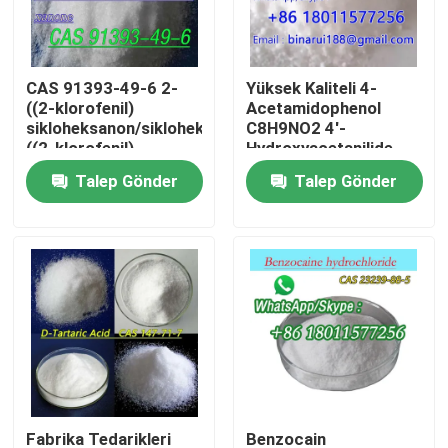
Hakkımızda
CAS 91393-49-6 2-
Yüksek Kaliteli 4-
((2-klorofenil)
Acetamidophenol
Fabrika turu
sikloheksanon/sikloheksanon,2-
C8H9NO2 4'-
((2-klorofenil)
Hydroxyacetanilide
CAS 103-90-2
Talep Gönder
Talep Gönder
Kalite kontrol
Bir teklif isteği
Günlük Kimyasal Hammaddeler
Organik olmayan kimyasallar ham madde
İnce Kimyasal Ara Maddeler
Fabrika Tedarikleri
Benzocain