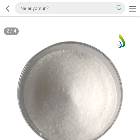
2
/
4