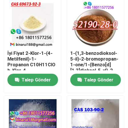
İyi Fiyat 2-Klor-1-(4-
1-(1,3-benzodioksol-
Metilfenil)-1-
5-il)-2-bromopropan-
Propanon C10H11ClO
1-one/1-(Benzo[d]
b-Klor-4-
[1,3]dioksol-5-yl)-2-
metilpropifenon Cas
bromopropan-1-one
Talep Gönder
Talep Gönder
69673-92-3
CAS 52190-28-0
Evde
Ürün
Videolar