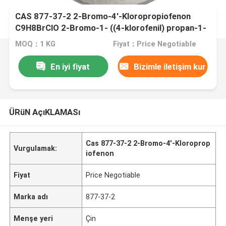
CAS 877-37-2 2-Bromo-4'-Kloropropiofenon
C9H8BrClO 2-Bromo-1- ((4-klorofenil) propan-1-
one Büyük Fiyat
MOQ：1 KG
Fiyat：Price Negotiable
En iyi fiyat
Bizimle iletişim kur
ÜRüN AçıKLAMASı
Cas 877-37-2 2-Bromo-4'-Kloroprop
Vurgulamak:
iofenon
Fiyat
Price Negotiable
Marka adı
877-37-2
Menşe yeri
Çin