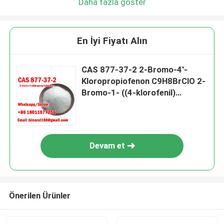
Daha fazla göster
En İyi Fiyatı Alın
CAS 877-37-2 2-Bromo-4'-
Kloropropiofenon C9H8BrClO 2-
Bromo-1- ((4-klorofenil)
propan-1-one Büyük Fiyat
Devam et
Önerilen Ürünler