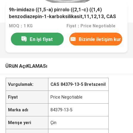
9h-imidazo ((1,5-a) pirrolo ((2,1-c) ((1,4)
benzodiazepin-1-karboksilikasit,11,12,13, CAS
84379-13-5 Bretazenil
MOQ：1 KG
Fiyat：Price Negotiable
En iyi fiyat
Bizimle iletişim kur
ÜRüN AçıKLAMASı
Vurgulamak:
CAS 84379-13-5 Bretazenil
Fiyat
Price Negotiable
Marka adı
84379-13-5
Menşe yeri
Çin