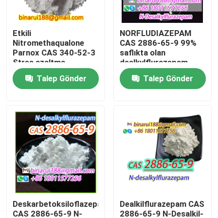
Hakkımızda
Etkili
NORFLUDIAZEPAM
Nitromethaqualone
CAS 2886-65-9 99%
Parnox CAS 340-52-3
saflıkta olan
Fabrika turu
Stres azaltma
dealkylflurazepam
Talep Gönder
Talep Gönder
Kalite kontrol
Bir teklif isteği
Günlük Kimyasal Hammaddeler
Organik olmayan kimyasallar ham madde
Deskarbetoksiloflazepat
Dealkilflurazepam CAS
İnce Kimyasal Ara Maddeler
CAS 2886-65-9 N-
2886-65-9 N-Desalkil-