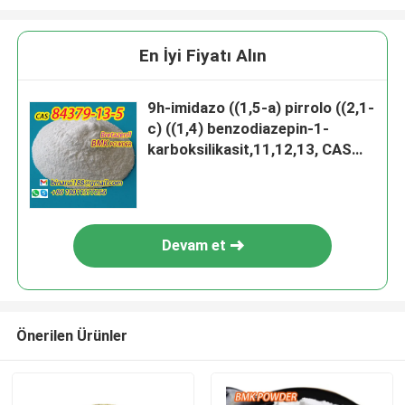
En İyi Fiyatı Alın
9h-imidazo ((1,5-a) pirrolo ((2,1-
c) ((1,4) benzodiazepin-1-
karboksilikasit,11,12,13, CAS
84379-13-5 Bretazenil
Devam et
Önerilen Ürünler