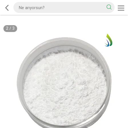
2
/
3