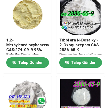
1,2-
Tıbbi ara N-Desalkyl-
Methylenedioxybenzene
2-Oxoquazepam CAS
CAS:274-09-9 98%
2886-65-9
Fabrika Doğrudan
Descarbethoxyloflazepat
Yüksek Kaliteli Yerine
Katı Formda Düzenli
Talep Gönder
Talep Gönder
Paketleme talebe göre
Katı
Evde
Ürün
Videolar