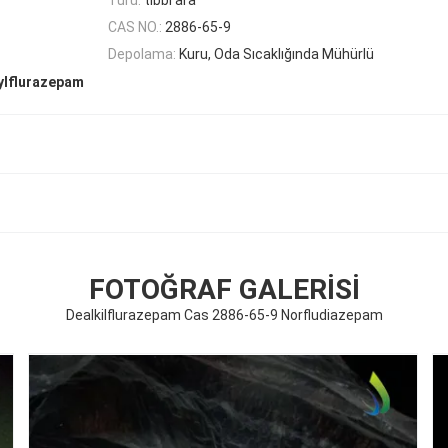
CAS NO.:
2886-65-9
Depolama:
Kuru, Oda Sıcaklığında Mühürlü
ylflurazepam
FOTOĞRAF GALERISI
Dealkilflurazepam Cas 2886-65-9 Norfludiazepam