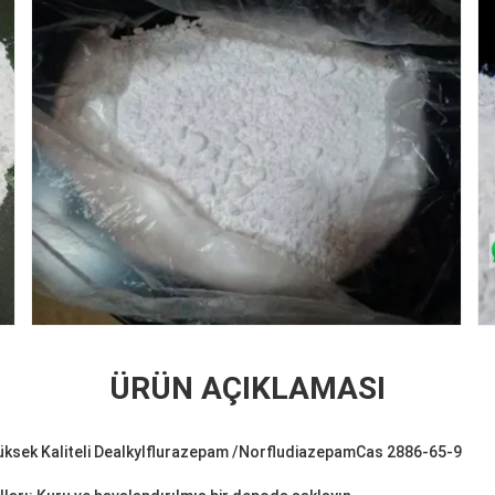
ÜRÜN AÇIKLAMASI
üksek Kaliteli Dealkylflurazepam /
Norfludiazepam
Cas 2886-65-9