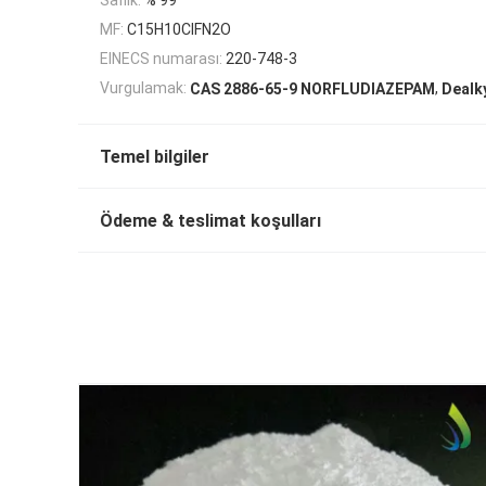
MF:
C15H10ClFN2O
EINECS numarası:
220-748-3
,
Vurgulamak:
CAS 2886-65-9 NORFLUDIAZEPAM
Dealk
Temel bilgiler
Ödeme & teslimat koşulları