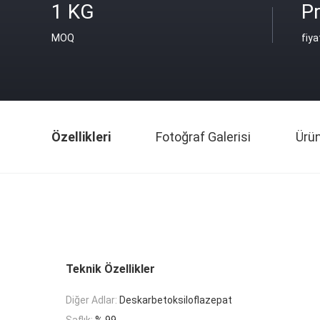
1 KG
Pr
MOQ
fiya
Özellikleri
Fotoğraf Galerisi
Ürü
Teknik Özellikler
Diğer Adlar:
Deskarbetoksiloflazepat
Saflık:
% 99