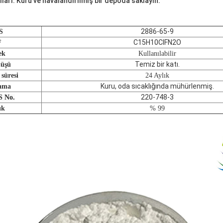
arı: Kuru ve havalandırılmış bir depoda saklayın.
2886-65-9
S
C15H10ClFN2O
F
ek
Kullanılabilir
Temiz bir katı.
üşü
 süresi
24 Aylık
Kuru, oda sıcaklığında mühürlenmiş.
ama
220-748-3
 No.
ık
% 99