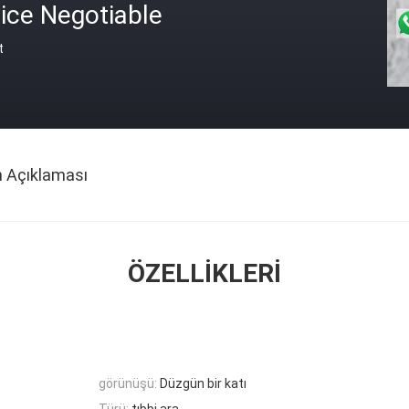
ice Negotiable
t
n Açıklaması
ÖZELLIKLERI
görünüşü:
Düzgün bir katı
Türü:
tıbbi ara