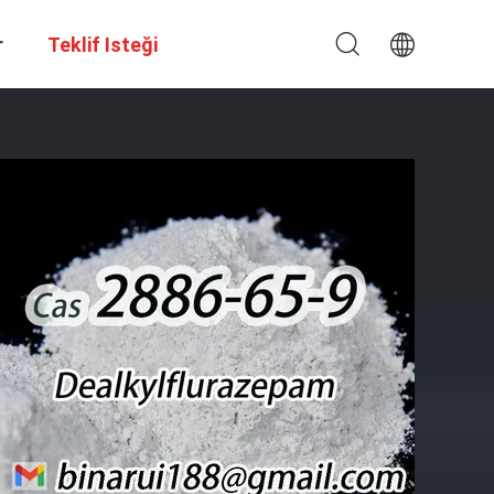
r
Teklif Isteği