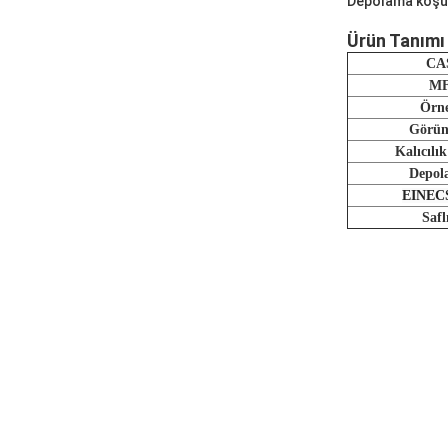
Depolama koşull
Ürün Tanımı
CA
M
Örn
Görün
Kalıcılık
Depol
EINECS
Safl