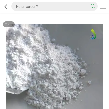
2
/
3