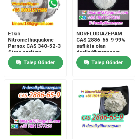
Hakkımızda
Etkili
NORFLUDIAZEPAM
Fabrika turu
Nitromethaqualone
CAS 2886-65-9 99%
Parnox CAS 340-52-3
saflıkta olan
Stres azaltma
dealkylflurazepam
Kalite kontrol
Talep Gönder
Talep Gönder
Bir teklif isteği
Günlük Kimyasal Hammaddeler
Organik olmayan kimyasallar ham madde
İnce Kimyasal Ara Maddeler