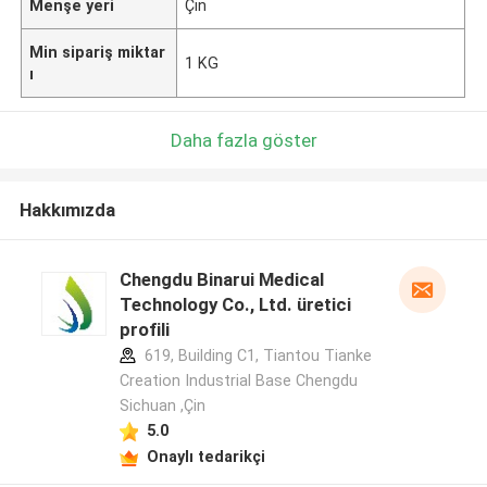
Menşe yeri
Çin
Min sipariş miktar
1 KG
ı
Daha fazla göster
Hakkımızda
Chengdu Binarui Medical
Technology Co., Ltd. üretici
profili
619, Building C1, Tiantou Tianke
Creation Industrial Base Chengdu
Sichuan ,Çin
5.0
Onaylı tedarikçi