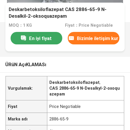
Deskarbetoksiloflazepat CAS 2886-65-9 N-
Desalkil-2-oksoquazepam
MOQ：1 KG
Fiyat：Price Negotiable
En iyi fiyat
Bizimle iletişim kur
ÜRüN AçıKLAMASı
Deskarbetoksiloflazepat
,
Vurgulamak:
CAS 2886-65-9 N-Desalkyl-2-oxoqu
azepam
Fiyat
Price Negotiable
Marka adı
2886-65-9