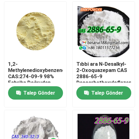
1,2-
Tıbbi ara N-Desalkyl-
Methylenedioxybenzene
2-Oxoquazepam CAS
CAS:274-09-9 98%
2886-65-9
Fabrika Doğrudan
Descarbethoxyloflazepat
Yüksek Kaliteli Yerine
Katı Formda Düzenli
Talep Gönder
Talep Gönder
Paketleme talebe göre
Katı
Evde
Ürün
Videolar