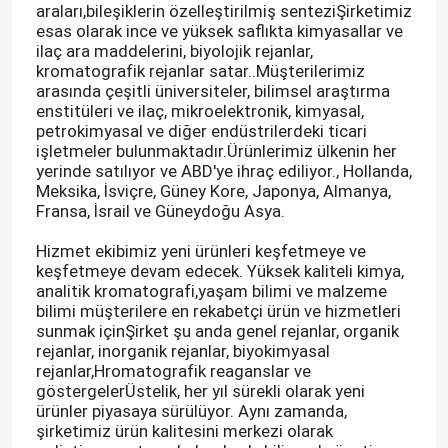
araları,bileşiklerin özelleştirilmiş senteziŞirketimiz
esas olarak ince ve yüksek saflıkta kimyasallar ve
ilaç ara maddelerini, biyolojik rejanlar,
kromatografik rejanlar satar..Müşterilerimiz
arasında çeşitli üniversiteler, bilimsel araştırma
enstitüleri ve ilaç, mikroelektronik, kimyasal,
petrokimyasal ve diğer endüstrilerdeki ticari
işletmeler bulunmaktadır.Ürünlerimiz ülkenin her
yerinde satılıyor ve ABD'ye ihraç ediliyor., Hollanda,
Meksika, İsviçre, Güney Kore, Japonya, Almanya,
Fransa, İsrail ve Güneydoğu Asya.
Hizmet ekibimiz yeni ürünleri keşfetmeye ve
keşfetmeye devam edecek. Yüksek kaliteli kimya,
analitik kromatografi,yaşam bilimi ve malzeme
bilimi müşterilere en rekabetçi ürün ve hizmetleri
sunmak içinŞirket şu anda genel rejanlar, organik
rejanlar, inorganik rejanlar, biyokimyasal
rejanlar,Hromatografik reaganslar ve
göstergelerÜstelik, her yıl sürekli olarak yeni
ürünler piyasaya sürülüyor. Aynı zamanda,
şirketimiz ürün kalitesini merkezi olarak