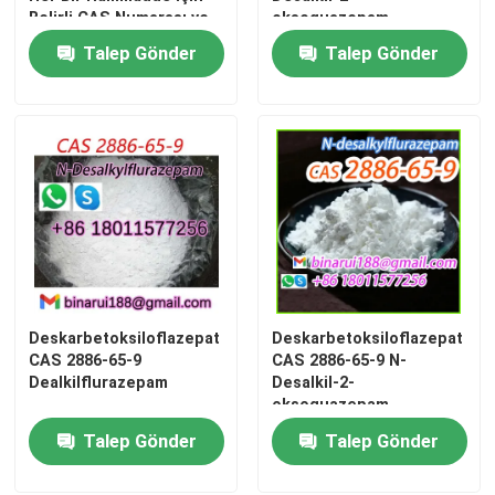
Belirli CAS Numarası ve
oksoquazepam
20 °C'de 1.00 GmL
Talep Gönder
Talep Gönder
Yoğunluk Sağlar, Üretim
İçin Özel Olarak
Hazırlanmıştır
Deskarbetoksiloflazepat
Deskarbetoksiloflazepat
CAS 2886-65-9
CAS 2886-65-9 N-
Dealkilflurazepam
Desalkil-2-
oksoquazepam
Talep Gönder
Talep Gönder