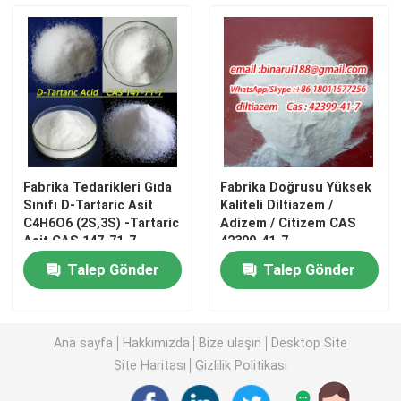
Fabrika Tedarikleri Gıda
Fabrika Doğrusu Yüksek
Sınıfı D-Tartaric Asit
Kaliteli Diltiazem /
C4H6O6 (2S,3S) -Tartaric
Adizem / Citizem CAS
Asit CAS 147-71-7
42399-41-7
Talep Gönder
Talep Gönder
Evde
Ürün
Ana sayfa
Hakkımızda
Bize ulaşın
Desktop Site
Site Haritası
Gizlilik Politikası
Videolar