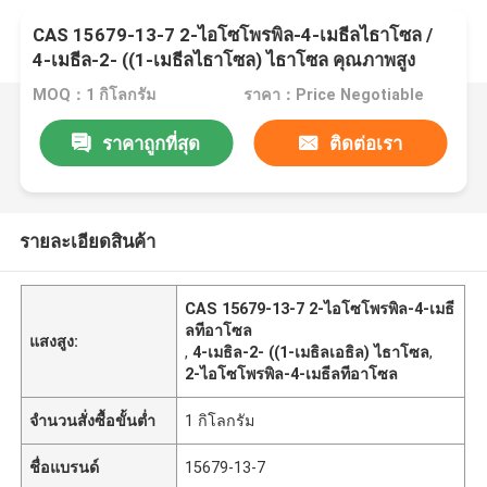
CAS 15679-13-7 2-ไอโซโพรพิล-4-เมธีลไธาโซล /
4-เมธีล-2- ((1-เมธีลไธาโซล) ไธาโซล คุณภาพสูง
MOQ：1 กิโลกรัม
ราคา：Price Negotiable
ราคาถูกที่สุด
ติดต่อเรา
รายละเอียดสินค้า
CAS 15679-13-7 2-ไอโซโพรพิล-4-เมธี
ลทีอาโซล
แสงสูง:
,
4-เมธิล-2- ((1-เมธิลเอธิล) ไธาโซล
,
2-ไอโซโพรพิล-4-เมธีลทีอาโซล
จำนวนสั่งซื้อขั้นต่ำ
1 กิโลกรัม
ชื่อแบรนด์
15679-13-7