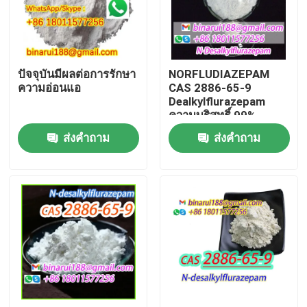
เกี่ยวกับเรา
ปัจจุบันมีผลต่อการรักษา
NORFLUDIAZEPAM
ทัวร์โรงงาน
ความอ่อนแอ
CAS 2886-65-9
Dealkylflurazepam
ความบริสุทธิ์ 99%
ควบคุมคุณภาพ
ส่งคำถาม
ส่งคำถาม
ขอใบเสนอราคา
วัตถุดิบเคมีรายวัน
สารเคมีไม่เป็นอินทรีย์ วัตถุดิบ
ตัวกลางเคมีละเอียด