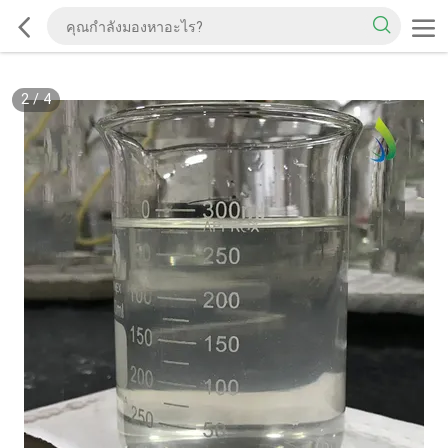
2
/
4