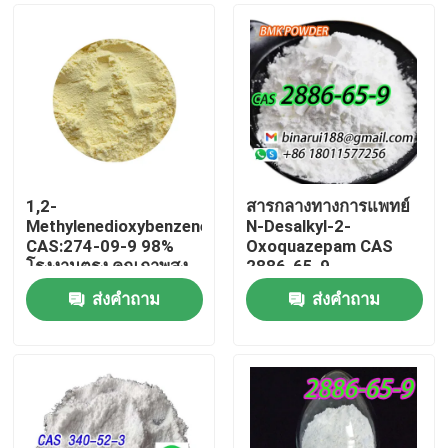
1,2-
สารกลางทางการแพทย์
Methylenedioxybenzene
N-Desalkyl-2-
CAS:274-09-9 98%
Oxoquazepam CAS
โรงงานตรง คุณภาพสูง
2886-65-9
แพคปิ้งตามต้องการ
Descarbethoxyloflazepat
ส่งคำถาม
ส่งคำถาม
A สะดวกแข็งในรูปแข็ง
บ้าน
สินค้า
วิดีโอ