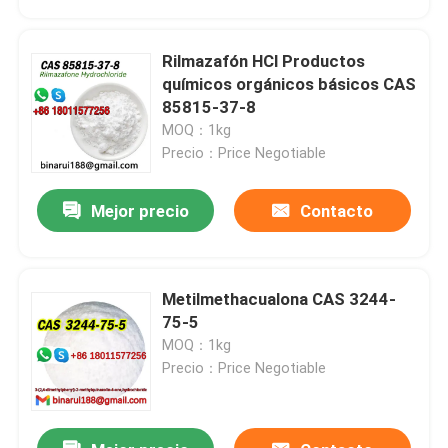
Rilmazafón HCl Productos
químicos orgánicos básicos CAS
85815-37-8
MOQ：1kg
Precio：Price Negotiable
Mejor precio
Contacto
Metilmethacualona CAS 3244-
En casa
75-5
MOQ：1kg
Precio：Price Negotiable
Productos
Los vídeos