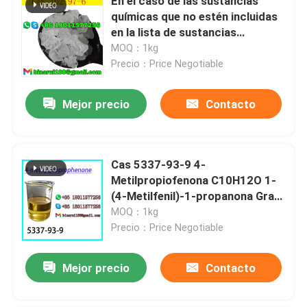
En el caso de las sustancias
químicas que no estén incluidas
en la lista de sustancias
químicas enumeradas en el
MOQ：1kg
anexo II, el valor de las
Precio：Price Negotiable
sustancias químicas incluidas en
la lista de sustancias químicas
Mejor precio
Contacto
enumeradas en el anexo II debe
ser igual o superior a la cantidad
de sustancias químicas
enumeradas en el anexo II.
Cas 5337-93-9 4-
Metilpropiofenona C10H12O 1-
(4-Metilfenil)-1-propanona Gran
precio
MOQ：1kg
Precio：Price Negotiable
Mejor precio
Contacto