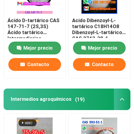
Ácido D-tartárico CAS
Acido Dibenzoyl-L-
147-71-7 (2S,3S)
tartárico C18H14O8
Ácido tartárico
Dibenzoyl-L-tartárico
Intermediarios
CAS 2743-38-6
químicos finos de
Mejor precio
Mejor precio
grado alimenticio
Contacto
Contacto
Intermedios agroquímicos
(19)