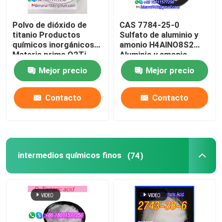
Polvo de dióxido de
CAS 7784-25-0
titanio Productos
Sulfato de aluminio y
químicos inorgánicos
amonio H4AlNO8S2
Materia prima O2Ti
Aluminio y amonio
Óxido de titanio CAS
desecados
Mejor precio
Mejor precio
13463-67-7
Contacto
Contacto
intermedios químicos finos
(74)