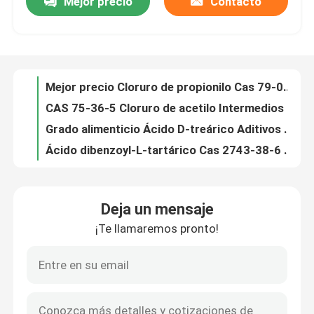
Mejor precio
Contacto
Ácido 4-Metoxibenzoico materias primas farmacéuticas Ácido P-anisico Cas 100-09-4
Venta en caliente Ácido etílico 2-fenilacetoacetato/ácido 2-fenilacetoacético Éster etílico Cas 5413-05-8
Sobre nosotros
CAS 20320-59-6 Dietil ((fenilacetil) malonato / Dietil 2- ((2-fenilacetil) propanediato
Cas 10250-27-8 Productos químicos inorgánicos Materia prima C11H17NO 2-benzilamino-2-metil-1-propanol
Recorrido por la fábrica
Mejor precio Cloruro de propionilo Cas 79-03-8 Cloruro de ácido propiónico
CAS 75-36-5 Cloruro de acetilo Intermedios químicos finos Cloruro de etanoil
Control de calidad
Grado alimenticio Ácido D-treárico Aditivos químicos para alimentos Cas 147-71-7
Ácido dibenzoyl-L-tartárico Cas 2743-38-6 Aditivos químicos para alimentos
Cas 62708-56-9 L-DBTA/L(-) -Dibenzoil-L-ácido tartásico monohidrato
Solicitar una cita
CAS 52190-28-0 1-propanona, 1-(1,3-benzodioxol-5-il)-2-bromo-C10H9BrO3 1-(1,3-benzodioxol-5-il)-2-bromopropano-1-ona
Deja un mensaje
1,1-dimetiletiléster, ((s)-13a-tetrahidro-8-bromo-9-oxo CAS 84379-13-5 Bretazenil
Materias primas químicas diarias
¡Te llamaremos pronto!
Precio bajo 4-metilpropiofenona CAS 5337-93-9 1- ((p-tolil) propano-1-ona
Cas 7553-56-2 Materias primas químicas diarias Yodo I2 Yodo molecular
Materia prima de las sustancias químicas inorgánicas
Cas 7723-14-0 Fósforo Agroquímicos Intermedios Proveedor de China
Ácido hidroiódico HI Ácido hidroiódico ((AMPLULA) Cas 10034-85-2 Líquido amarillo claro transparente
intermedios químicos finos