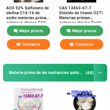
AOS 92% Sulfonato de
CAS 13463-67-7
Cuencos de laboratorio
olefina C14-16 de
Dióxido de titanio O2Ti
sodio materias primas
Materias primas
químicas diarias CAS
químicas diarias Óxido
Enchufes de laboratorio
68439-57-6
de titanio Polvo blanco
Mejor precio
Mejor precio
Sustancias aromáticas
Contacto
Contacto
Materia prima de las sustancias químicas inorgánicas
(48)