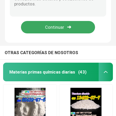
9h-imidazo ((1,5-a) pirrolo ((2,1-c) ((1,4) benzodiazepina-1-carboxilicoácido,11,12,13, CAS 84379-13-5 Bretazenil
1,1-dimetiletiléster, ((s)-13a-tetrahidro-8-bromo-9-oxo CAS 84379-13-5 Bretazenilum
Intermedios agroquímicos
Granulometano CAS 84379-13-5 1,1-dimetiletiléster, ((s)-13a-tetrahidro-8-bromo-9-oxo
Bretanil CAS 84379-13-5 9h-imidazo (1,5-a) pirrolo (2,1-c) (1,4) benzodiazepina-1-carboxilicoácido,11,12,13,
Productos químicos orgánicos básicos
2-Chlorophenyl)-2-nitrociclohexanona C12H12ClNO3 2-Chlorophenyl)-2-nitrociclohexan-1-ona CAS 2079878-75-2
Materias primas farmacéuticas
OTRAS CATEGORÍAS DE NOSOTROS
Aditivos alimentarios químicos
Materias primas químicas diarias
(43)
Añadidos del pienso
Aditivos Cosméticos
Botellas de vidrio de laboratorio