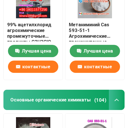
99% ацетилхлорид
Метаниминий Cas
агрохимические
593-51-1
промежуточные
Агрохимические
продукты C2H3ClO
промежуточные
хлорид этановой
вещества Метил-
Лучшая цена
Лучшая цена
кислоты
амоний
контактные
контактные
данные
данные
Основные органические химикаты
(104)