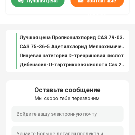
Лучшая цена
контактные
4-метоксибензоевая кислота фармацевтическое сырье Cas 100-09-4 P-анизовая кислота
Горячая продажа Этиловая 2-фенилацетоацетат/2-фенилацетоацетическая кислота Этиловый эфир Cas 5413-05-8
данные
О нас
CAS 20320-59-6 Диэтил ((фенилацетил) маланат / Диэтил 2- ((2-фенилацетил) пропандиоат
Cas 10250-27-8 Неорганические химические вещества Сырье C11H17NO 2-бензиламино-2-метил-1-пропанол
Экскурсия по заводу
Лучшая цена Пропионилхлорид CAS 79-03-8 Пропионовая кислота Хлорид
CAS 75-36-5 Ацетилхлорид Мелкохимические промежуточные вещества Этаноилхлорид
Контроль качества
Пищевая категория D-треариновая кислота Химические пищевые добавки Cas 147-71-7
Дибензоил-Л-тартриковая кислота Cas 2743-38-6 Химические пищевые добавки Ибензоил-Л-тартриковая кислота Пищевой класс
Cas 62708-56-9 L-DBTA/L(-) -Dibenzoyl-L-tartatic acid monohydrate
Запросите цитату
CAS 52190-28-0 1-пропанон, 1-(1,3-бензодиоксил-5-ил)-2-бромо-C10H9BrO3 1-(1,3-бензодиоксил-5-ил)-2-бромопропан-1-он
Оставьте сообщение
1,1-диметилэтилестер, ((s) -13а-тетрагидро-8-бромо-9-оксо CAS 84379-13-5 Бретазенил
Ежедневное химическое сырье
Мы скоро тебе перезвоним!
Низкая цена 4-метилпропиофенон CAS 5337-93-9 1- ((p-толил) пропан-1-он
Cas 7553-56-2 Ежедневное химическое сырье Йод I2 Молекулярный йод
Неорганическое сырье химикатов
Cas 7723-14-0 Фосфор Агрохимические промежуточные продукты Китайский поставщик
Гидроионовая кислота HI HYDRIOIDIC ACID ((AMPULE) Cas 10034-85-2 Прозрачная светло-желтая жидкость
точные химические промежуточные звена