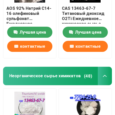
AOS 92% Натрий C14-
CAS 13463-67-7
Лабораторные чаши
16 олефиновый
Титановый диоксид
сульфонат
O2Ti Ежедневное
Ежедневное
химическое сырье
Лабораторные воронки
химическое сырье
Титановый оксид
Лучшая цена
Лучшая цена
CAS 68439-57-6
белый порошок
Приправляя агенты
контактные
контактные
данные
данные
Неорганическое сырье химикатов
(48)