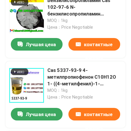
Бензилисопропиламин Cas
102-97-6 N-
бензилисопропиламин
высококачественный
MOQ：1kg
кристалл
Цена：Price Negotiable
Лучшая цена
контактные
данные
Cas 5337-93-9 4-
метилпропиофенон C10H12O
1- ((4-метилфенил)-1-
пропанон
MOQ：1kg
Цена：Price Negotiable
Лучшая цена
контактные
данные