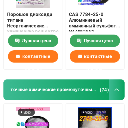
Порошок диоксида
CAS 7784-25-0
титана
Алюминиевый
Неорганические
аммиачный сульфат
химические вещества
H4AlNO8S2
Сырье O2Ti
Лучшая цена
Лучшая цена
Титановый оксид
CAS 13463-67-7
контактные
контактные
данные
данные
точные химические промежуточные звена
(74)