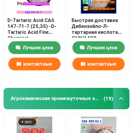
D-Tartaric Acid CAS
Быстрая доставка
147-71-7 (2S,3S) -D-
Дибензойло-Л-
Tartaric Acid Fine
тартарная кислота
Chemical
C18H14O8
Intermediates
Дибензойло-Л-
Лучшая цена
Лучшая цена
Пищевая категория
тартарная кислота
CAS 2743-38-6
контактные
контактные
данные
данные
Агрохимические промежуточные звена
(19)