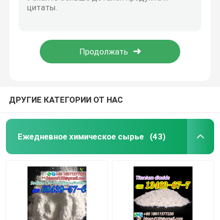
9h-имидазо ((1,5-а) пиррол ((2,1-с) ((1,4) бензодиазепин-1-карбоксиликацид,11,12,13, CAS 84379-13-5 Бретазенил
1,1-диметилэтилестер, ((s) -13а-тетрагидро-8-бромо-9-оксо CAS 84379-13-5 Bretazenilum
Агрохимические промежуточные звена
Бретазинил CAS 84379-13-5 1,1-диметилэтилестер, ((s) -13a-тетрагидро-8-бромо-9-оксо
Бретазенил CAS 84379-13-5 9h-имидазо ((1,5-а) пирол ((2,1-с) ((1,4) бензодиазепин-1-карбоксиликацид,11,12,13,
Основные органические химикаты
2-хлорофенил)-2-нитроциклогексанон C12H12ClNO3 2-хлорофенил)-2-нитроциклогексанон-1-он CAS 2079878-75-2
Фармацевтическое сырье
ДРУГИЕ КАТЕГОРИИ ОТ НАС
Химические пищевые добавки
Ежедневное химическое сырье
(43)
Добавки корма для животных
Косметические добавки
Стеклянные лабораторные бутылки