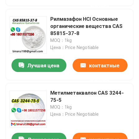
данные
Рилмазафон HCl Основные
органические вещества CAS
85815-37-8
MOQ：1kg
Цена：Price Negotiable
Лучшая цена
контактные
данные
Метилметаквалон CAS 3244-
Домой
75-5
MOQ：1kg
Цена：Price Negotiable
Продукты
Видеозаписи