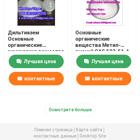
Дильтиазем
Основные
Основные
органические
органические
вещества Метил-
химические вещества
амоний CAS 593-51-1
Adizem CAS 42399-
Лучшая цена
Лучшая цена
41-7
контактные
контактные
данные
данные
Осмотрите больше
Главная страница
Карта сайта
контактные данные
Desktop Site