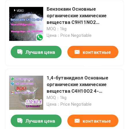
Бензокаин Основные
органические химические
вещества C9H11NO2
Америкаин CAS 94-09-7
MOQ：1kg
Цена：Price Negotiable
Лучшая цена
контактные
данные
1,4-бутанидиол Основные
органические химические
вещества C4H10O2 4-
гидроксибутанол
MOQ：1kg
Цена：Price Negotiable
Лучшая цена
контактные