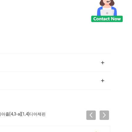
아졸[4,3-a][1,4]디아제핀