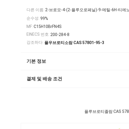
다른 이름:
2-브로모-4-(2-플루오로페닐)-9-메틸-6H-티에노[3
순수성:
99%
MF:
C15H10BrFN4S
EINECS 번호:
200-284-8
강조하다:
플우브로티소람 CAS 57801-95-3
기본 정보
결제 및 배송 조건
플루브로티졸람 CAS 57801