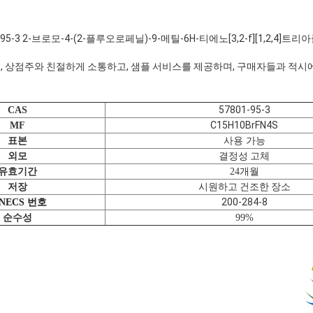
-3 2-브로모-4-(2-플루오로페닐)-9-메틸-6H-티에노[3,2-f][1,2,4]트리아졸
, 상점주와 친절하게 소통하고, 샘플 서비스를 제공하며, 구매자들과 적시
57801-95-3
CAS
C15H10BrFN4S
MF
표본
사용 가능
결정성 고체
외모
유효기간
24개월
시원하고 건조한 장소
저장
200-284-8
INECS 번호
순수성
99%