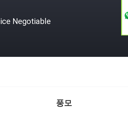
ice Negotiable
격
풍모