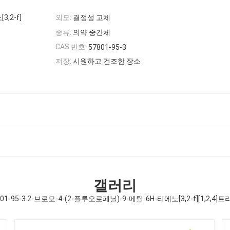
,2-f]
외모:
결정성 고체
종류:
의약 중간체
CAS 번호:
57801-95-3
저장:
시원하고 건조한 장소
갤러리
-95-3 2-브로모-4-(2-플루오로페닐)-9-메틸-6H-티에노[3,2-f][1,2,4]트리