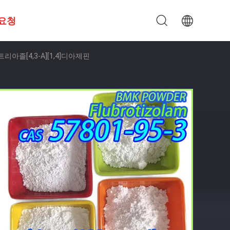
 요청
]트리아졸[4,3-A][1,4]디아제핀