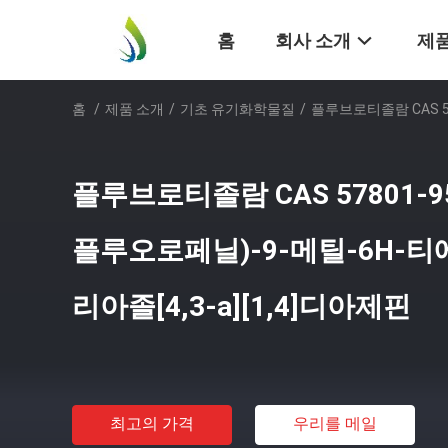
홈
회사 소개
제품
홈
/
제품 소개
/
기초 유기화학물질
/
플루브로티졸람 CAS 578
플루브로티졸람 CAS 57801-95
플루오로페닐)-9-메틸-6H-티에노[
리아졸[4,3-a][1,4]디아제핀
최고의 가격
우리를 메일