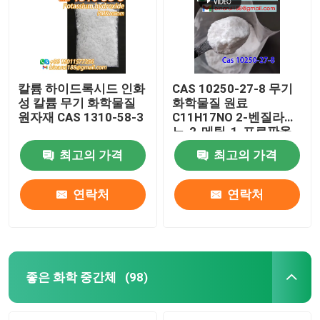
칼륨 하이드록시드 인화
CAS 10250-27-8 무기
성 칼륨 무기 화학물질
화학물질 원료
원자재 CAS 1310-58-3
C11H17NO 2-벤질라미
노-2-메틸-1-프로판올
최고의 가격
최고의 가격
연락처
연락처
집
제품
좋은 화학 중간체
(98)
비디오