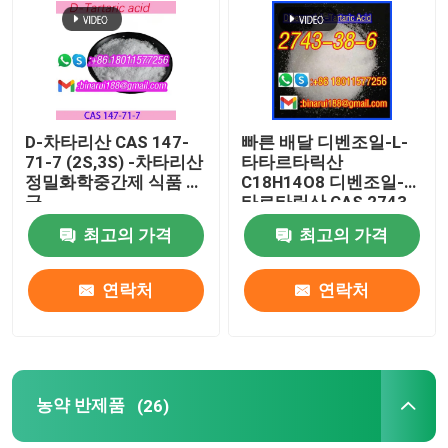
우리 에 관한 것
공장 투어
D-차타리산 CAS 147-
빠른 배달 디벤조일-L-
71-7 (2S,3S) -차타리산
타타르타릭산
정밀화학중간제 식품 등
C18H14O8 디벤조일-L-
품질 관리
급
타르타릭산 CAS 2743-
38-6
최고의 가격
최고의 가격
인용 을 요청 하십시오
연락처
연락처
일일화학원료
무기 화학적 원료
농약 반제품
(26)
좋은 화학 중간체