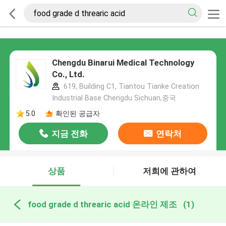
Chengdu Binarui Medical Technology
Co., Ltd.
619, Building C1, Tiantou Tianke Creation
Industrial Base Chengdu Sichuan,중국
5.0
확인된 공급자
지금 전화
연락처
상품
저희에 관하여
food grade d threaric acid 온라인 제조
(1)