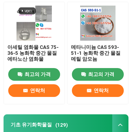
농약 반제품
기초 유기화학물질
아세틸 염화물 CAS 75-
메타니미늄 CAS 593-
제약 원료
36-5 농화학 중간 물질
51-1 농화학 중간 물질
에타노산 염화물
메틸 암모늄
화학 식품 첨가물
최고의 가격
최고의 가격
가축 사료 첨가제
연락처
연락처
화장품 첨가제
기초 유기화학물질
(129)
유리 실험실 병