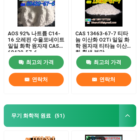
AOS 92% 나트륨 C14-
CAS 13463-67-7 티타
16 오레핀 수울포네이트
늄 이산화 O2Ti 일일 화
일일 화학 원자재 CAS
학 원자재 티타늄 이산
68439-57-6
화 흰색 분말
최고의 가격
최고의 가격
연락처
연락처
무기 화학적 원료
(51)