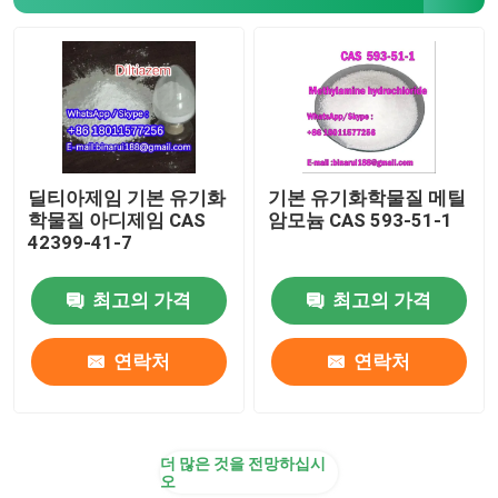
실험용 컵
실험실 유관
조미제들
딜티아제임 기본 유기화
기본 유기화학물질 메틸
학물질 아디제임 CAS
암모늄 CAS 593-51-1
42399-41-7
최고의 가격
최고의 가격
연락처
연락처
더 많은 것을 전망하십시
오