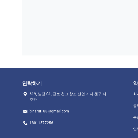
연락하기
약
619, 빌딩 C1, 천토 천크 창조 산업 기지 첸구 시
회
추안
공
binarui188@gmail.com
품
18011577256
연