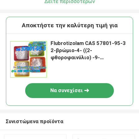
Δείτε περισσότερων
Αποκτήστε την καλύτερη τιμή για
Flubrotizolam CAS 57801-95-3
2-βρώμιο-4- ((2-
φθοροφαινύλιο) -9-
μεθυλο-6H-θαινό[3,2-f]
[1,2,4]τριαζόλη[4,3-α]
[1,4]διαζεπίνη
Να συνεχίσει
Συνιστώμενα προϊόντα