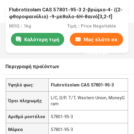
Flubrotizolam CAS 57801-95-3 2-βρώμιο-4- ((2-
φθοροφαινύλιο) -9-μεθυλο-6H-θαινό[3,2-f]
[1,2,4]τριαζόλη[4,3-α][1,4]διαζεπίνη
MOQ：1kg
Τιμή：Price Negotiable
Καλύτερη τιμή
Μας ελάτε σε
επαφή με
Περιγραφή προϊόντων
Υψηλό φως:
Flubrotizolam CAS 57801-95-3
L/C, D/P, T/T, Western Union, MoneyG
Όροι πληρωμής
ram
Αριθμό μοντέλου
57801-95-3
Μάρκα
57801-95-3