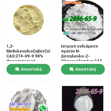
1,2-
Ιατρικό ενδιάμεσο
Μεθυλενοδιοξυβενζόλη
προϊόν N-
CAS:274-09-9 98%
Δεσαλκυλο-2-
Φαρμακευτική
Οξοκουαζεπάμη CAS
απευθείας υψηλής
2886-65-9
Αποστολή
Αποστολή
ποιότητας
Δεκαρβεθοξυλοφλαζεπ
Σπίτι
ερώτησης
ερώτησης
Προϊόντα
Βίντεο