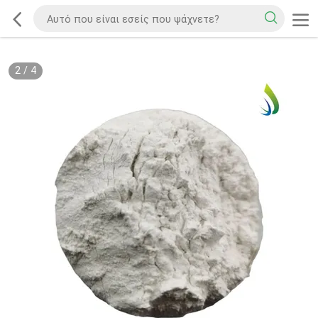
2
/
4