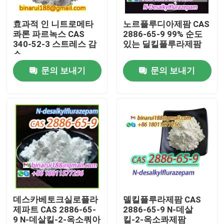
효과적 인 니트로메타
노르플루디아제팜 CAS
우리 에 관한 것
콰론 파르녹스 CAS
2886-65-9 99% 순도
340-52-3 스트레스 감
있는 딜킬플루라제팜
소
공장 투어
문의 보내기
문의 보내기
품질 관리
인용 을 요청 하십시오
일일화학원료
무기 화학적 원료
데스카베토크실로플라
델킬플루라제팜 CAS
제파트 CAS 2886-65-
2886-65-9 N-데살
좋은 화학 중간체
9 N-데살킬-2-옥소쿼아
킬-2-옥소콰제팜