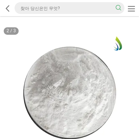
2
/
3