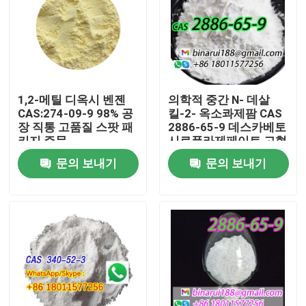
1,2-메틸 디옥시 벤젠
의학적 중간 N- 데살
CAS:274-09-9 98% 공
킬-2- 옥소콰제팜 CAS
장 직통 고품질 스팟 패
2886-65-9 데스카베토
키지 주문
시로플라제페이트 고형
의 깔끔한 고체
문의 보내기
문의 보내기
집
제품
비디오