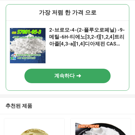
가장 저렴 한 가격 으로
2-브로모-4-(2-플루오로페닐) -9-
메틸-6H-티에노[3,2-f][1,2,4]트리
아졸[4,3-a][1,4]디아제핀 CAS
57801-95-3 플루브로티졸람
계속하다
추천된 제품