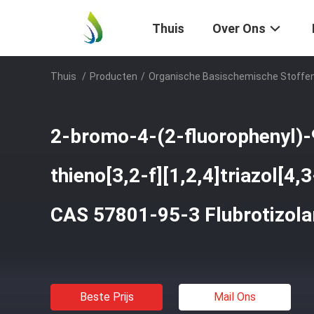
Thuis
Over Ons
Thuis
/
Producten
/
Organische Basischemische Stoffe
2-bromo-4-(2-fluorophenyl)
thieno[3,2-f][1,2,4]triazol[4,
CAS 57801-95-3 Flubrotizol
Beste Prijs
Mail Ons