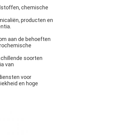
ndstoffen, chemische
micaliën, producten en
ntia.
 om aan de behoeften
etrochemische
schillende soorten
ia van
iensten voor
niekheid en hoge