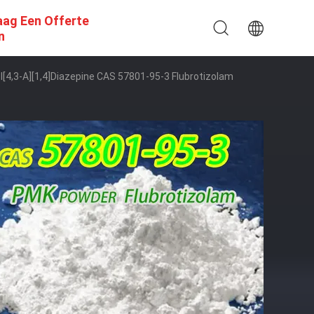
aag Een Offerte
n
l[4,3-A][1,4]diazepine CAS 57801-95-3 Flubrotizolam