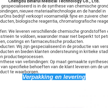
Chengdu Binarui Medical Technology Co., Ltd.
at gespecialiseerd is in de synthese van chemische gro
indingen, nieuwe materiaaltechnologie.en de handel in
rOns bedrijf verkoopt voornamelijk fijne en zuivere che
ucten, biologische reagentia, chromatografische reage
en: We leveren verschillende chemische grondstoffen
ustrieën te voldoen, waaronder maar niet beperkt tot p
fen, coatings en farmaceutische producten.
cten: Wij zijn gespecialiseerd in de productie van ver
cten en bieden klanten ondersteuning in kritieke stad
en productieprocessen.
nthese van verbindingen: Op maat gemaakte synthesed
 van specifieke behoeften van de klant leveren om de u
oduct te waarborgen.
Verpakking en levering