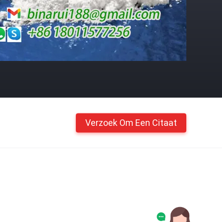
Verzoek Om Een Citaat