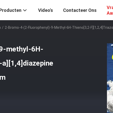
Vr
Producten
Video's
Contacteer Ons
Aa
n
/
2-Bromo-4-(2-Fluorophenyl)-9-Methyl-6H-Thieno[3,2-F][1,2,4]triazo
-9-methyl-6H-
3-a][1,4]diazepine
am