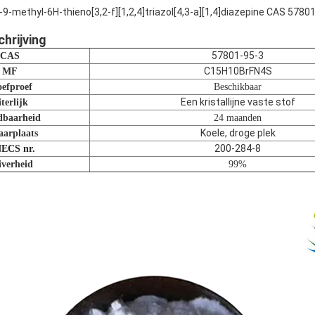
9-methyl-6H-thieno[3,2-f][1,2,4]triazol[4,3-a][1,4]diazepine CAS 5780
hrijving
57801-95-3
CAS
C15H10BrFN4S
MF
oefproef
Beschikbaar
Een kristallijne vaste stof
terlijk
baarheid
24 maanden
Koele, droge plek
arplaats
200-284-8
ECS nr.
iverheid
99%