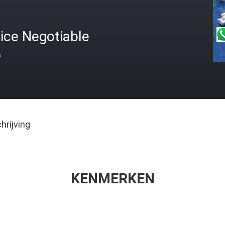
ice Negotiable
s
rijving
KENMERKEN