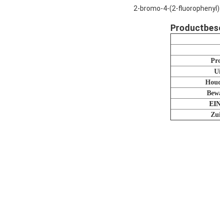
2-bromo-4-(2-fluorophenyl)-
Productbesc
Pr
Ui
Houd
Bewa
EIN
Zu