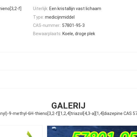
ieno[3,2-f]
Uiterlijk:
Een kristallijn vast lichaam
Type:
medicijnmiddel
CAS-nummer.:
57801-95-3
Bewaarplaats:
Koele, droge plek
GALERIJ
yl)-9-methyl-6H-thieno[3,2-f][1,2,4]triazol[4,3-a][1,4]diazepine CAS 