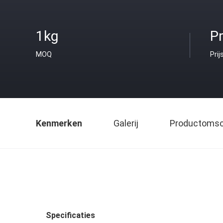
1kg
Pr
MOQ
Prij
Kenmerken
Galerij
Productomsch
Specificaties