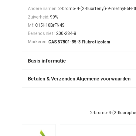
Andere namen:
2-bromo-4-(2-fluorfenyl)-9-methyl-6H-th
Zuiverheid:
99%
Mf:
C15H10BrFN4S
Eenencs niet.:
200-284-8
Markeren:
CAS 57801-95-3 Flubrotizolam
Basis informatie
Betalen & Verzenden Algemene voorwaarden
2-bromo-4-(2-fluorophen