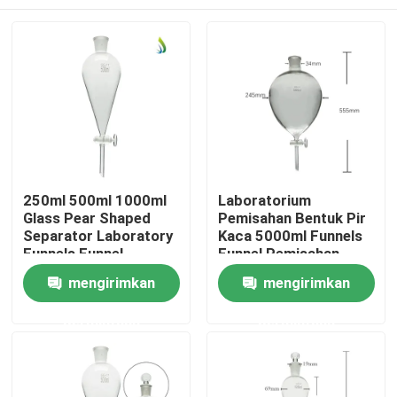
250ml 500ml 1000ml
Laboratorium
Glass Pear Shaped
Pemisahan Bentuk Pir
Separator Laboratory
Kaca 5000ml Funnels
Funnels Funnel
Funnel Pemisahan
pemisah Namco
Namco
Rumah
mengirimkan
mengirimkan
permintaan
permintaan
Produk
Video