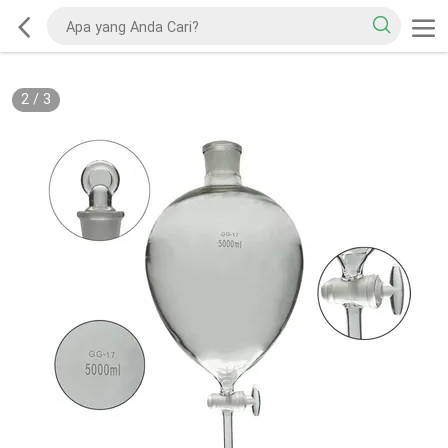
2
/
3