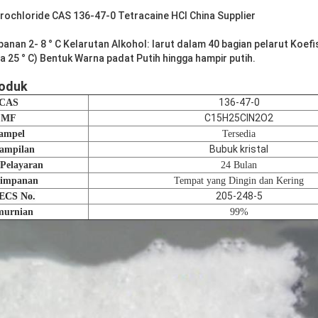
rochloride CAS 136-47-0 Tetracaine HCl China Supplier
anan 2- 8 ° C Kelarutan Alkohol: larut dalam 40 bagian pelarut Koef
da 25 ° C) Bentuk Warna padat Putih hingga hampir putih.
roduk
136-47-0
CAS
C15H25ClN2O2
MF
ampel
Tersedia
Bubuk kristal
ampilan
Pelayaran
24 Bulan
yimpanan
Tempat yang Dingin dan Kering
205-248-5
ECS No.
murnian
99%