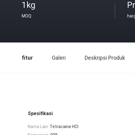
1kg
Pr
MOQ
har
fitur
Galeri
Deskripsi Produk
Spesifikasi
Nama Lain:
Tetracaine HCl
Kemurnian:
99%