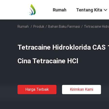
Rumah
Tentang Kita
Rumah
/
Produk
/
Bahan Baku Farmasi
/
Tetracaine Hidr
Tetracaine Hidroklorida CA
Cina Tetracaine HCl
Harga Terbaik
Kirimkan Kami