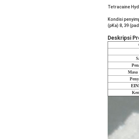
Tetracaine Hyd
Kondisi penyimp
(pKa) 8, 39 (pa
Deskripsi P
S
Pen
Masa 
Pen
EIN
Ke