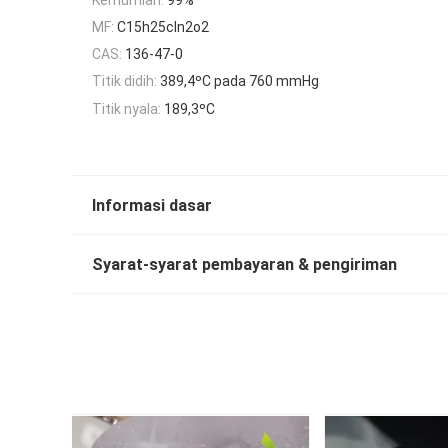
MF:
C15h25cln2o2
CAS:
136-47-0
Titik didih:
389,4ºC pada 760 mmHg
Titik nyala:
189,3ºC
Informasi dasar
Syarat-syarat pembayaran & pengiriman