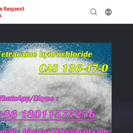
e Request
u