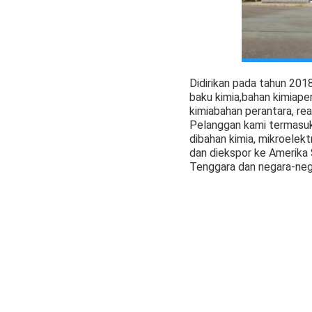
Didirikan pada tahun 201
baku kimia,
bahan kimia
pe
kimia
bahan perantara, rea
Pelanggan kami termasuk 
di
bahan kimia
, mikroelekt
dan diekspor ke Amerika S
Tenggara dan negara-nega