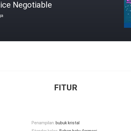
ice Negotiable
ga
FITUR
Penampilan:
bubuk kristal
Standar kelas:
Bahan baku farmasi