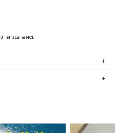
,
0 Tetracaine HCl