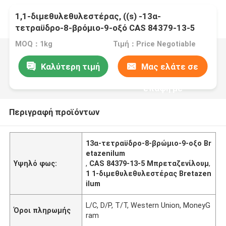
1,1-διμεθυλεθυλεστέρας, ((s) -13α-
τετραϋδρο-8-βρόμιο-9-οξό CAS 84379-13-5
Bretazenilum
MOQ：1kg
Τιμή：Price Negotiable
Καλύτερη τιμή
Μας ελάτε σε
επαφή με
Περιγραφή προϊόντων
13α-τετραϋδρο-8-βρώμιο-9-οξο Br
etazenilum
Υψηλό φως:
,
CAS 84379-13-5 Μπρεταζενίλουμ
,
1 1-διμεθυλεθυλεστέρας Bretazen
ilum
L/C, D/P, T/T, Western Union, MoneyG
Όροι πληρωμής
ram