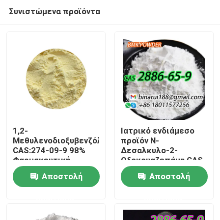
Συνιστώμενα προϊόντα
1,2-
Ιατρικό ενδιάμεσο
Μεθυλενοδιοξυβενζόλη
προϊόν N-
CAS:274-09-9 98%
Δεσαλκυλο-2-
Σπίτι
Φαρμακευτική
Οξοκουαζεπάμη CAS
απευθείας υψηλής
2886-65-9
Αποστολή
Αποστολή
ποιότητας
Δεκαρβεθοξυλοφλαζεπ
Προϊόντα
ερώτησης
ερώτησης
Βίντεο