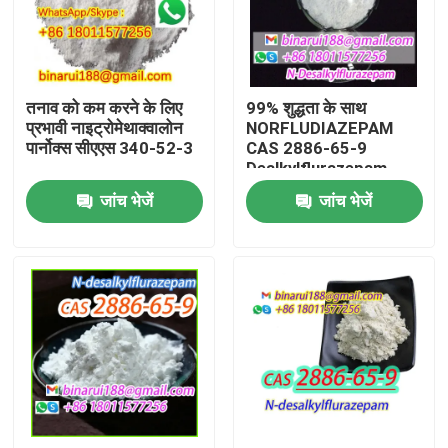
हमारे बारे में
तनाव को कम करने के लिए
99% शुद्धता के साथ
कारखाना भ्रमण
प्रभावी नाइट्रोमेथाक्वालोन
NORFLUDIAZEPAM
पार्नोक्स सीएएस 340-52-3
CAS 2886-65-9
Dealkylflurazepam
गुणवत्ता नियंत्रण
जांच भेजें
जांच भेजें
एक उद्धरण का अनुरोध करें
दैनिक रासायनिक कच्चे माल
अकार्बनिक रसायन कच्चा माल
ललित रासायनिक मध्यवर्ती