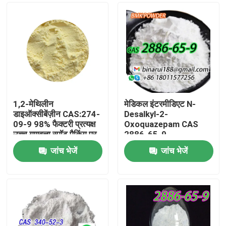
1,2-मेथिलीन
मेडिकल इंटरमीडिएट N-
डाइऑक्सीबेंज़ीन CAS:274-
Desalkyl-2-
09-9 98% फैक्टरी प्रत्यक्ष
Oxoquazepam CAS
उच्च गुणवत्ता स्पॉट पैकिंग पर
2886-65-9
मांग
Descarbethoxyloflazepat
जांच भेजें
जांच भेजें
ठोस रूप में एक साफ ठोस
घर
उत्पाद
वीडियो