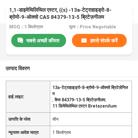
1,1-डाइमेथिलिथिल एस्टर, ((s) -13a-टेट्राहाइड्रो-8-
ब्रोमो-9-ओक्सो CAS 84379-13-5 ब्रिटेज़नीलम
MOQ：1 किलोग्राम
मूल्य：Price Negotiable
सबसे अच्छी कीमत
हमसे संपर्क करें
उत्पाद विवरण
13a-टेट्राहाइड्रो-8-ब्रोमो-9-ऑक्सो ब्रिटेज़ेनिल
म
हाई लाइट:
,
कैस 84379-13-5 ब्रिटेज़नीलम
,
11 डिमेथिलेथिल एस्टर Bretazenilum
उत्पत्ति के प्लेस
चीन
न्यूनतम आदेश मात्रा
1 किलोग्राम