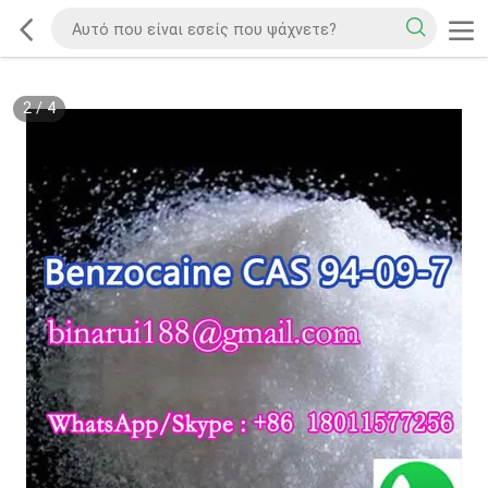
2
/
4