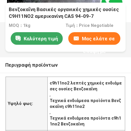
Βενζοκαΐνη Βασικές οργανικές χημικές ουσίες
C9H11NO2 αμερικανίνη CAS 94-09-7
MOQ：1kg
Τιμή：Price Negotiable
Καλύτερη τιμή
Μας ελάτε σε
επαφή με
Περιγραφή προϊόντων
c9h11no2 λεπτές χημικές ενδιάμε
σες ουσίες Βενζοκαΐνη
,
Τεχνικά ενδιάμεσα προϊόντα Βενζ
Υψηλό φως:
οκαΐνη c9h11no2
,
Τεχνικά ενδιάμεσα προϊόντα c9h1
1no2 Βενζοκαΐνη