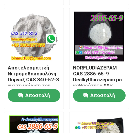
ερώτησης
ερώτησης
Σχετικά με εμάς
Επισκέψεις στο εργοστάσιο
Έλεγχος ποιότητας
Αποτελεσματική
NORFLUDIAZEPAM
Ζητήστε μια προσφορά
Νιτρομεθακουαλόνη
CAS 2886-65-9
Παρνοξ CAS 340-52-3
Dealkylflurazepam με
για τη μείωση του
καθαρότητα 99%
στρες
Ημερήσιες χημικές πρώτες ύλες
Αποστολή
Αποστολή
ερώτησης
ερώτησης
Ανόργανη πρώτη ύλη χημικών ουσιών
λεπτοί χημικοί μεσάζοντες