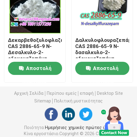
Αγροχημικοί μεσάζοντες
Βασικά οργανικά χημικά
Δεκαρβεθοξυλοφλαζεπάτη
Δαλκυλοφλουραζεπάμη
CAS 2886-65-9 N-
CAS 2886-65-9 N-
Δεσαλκυλο-2-
δασαλκυλο-2-
Φαρμακευτικές πρώτες ύλες
οξοκουαζεπάμη
οξοκουαζεπάμη
Αποστολή
Αποστολή
Χημικά πρόσθετα τροφίμων
ερώτησης
ερώτησης
Πρόσθετες ουσίες ζωοτροφών
Αρχική Σελίδα
Περίπου εμείς
επαφή
Desktop Site
Sitemap
Πολιτική μυστικότητας
Καλλυντικά πρόσθετα
Ποιότητα
Ημερήσιες χημικές πρώτες ύλες
Γυάλινα εργαστηριακά μπουκάλια
Κίνα εργοστάσιο.Copyright © 2026 Chengdu