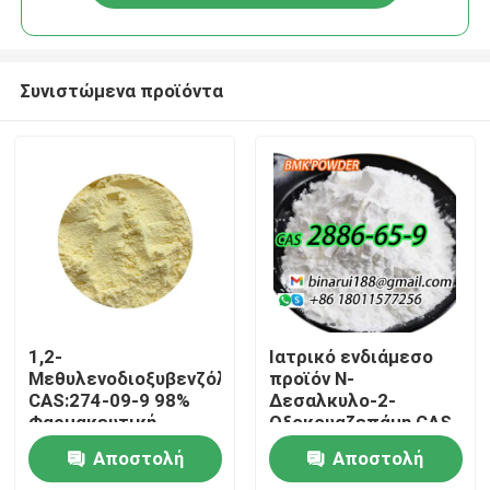
Συνιστώμενα προϊόντα
Σπίτι
1,2-
Ιατρικό ενδιάμεσο
Μεθυλενοδιοξυβενζόλη
προϊόν N-
CAS:274-09-9 98%
Δεσαλκυλο-2-
Προϊόντα
Φαρμακευτική
Οξοκουαζεπάμη CAS
απευθείας υψηλής
2886-65-9
Αποστολή
Αποστολή
ποιότητας
Δεκαρβεθοξυλοφλαζεπ
Βίντεο