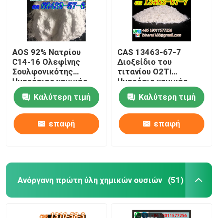
AOS 92% Νατρίου
CAS 13463-67-7
C14-16 Ολεφίνης
Διοξείδιο του
Σουλφονικότης
τιτανίου O2Ti
Ημερήσιες χημικές
Ημερήσια χημικές
πρώτες ύλες CAS
πρώτες ύλες Οξείδιο
Καλύτερη τιμή
Καλύτερη τιμή
68439-57-6
του τιτανίου Λευκή
σκόνη
επαφή
επαφή
Ανόργανη πρώτη ύλη χημικών ουσιών
(51)