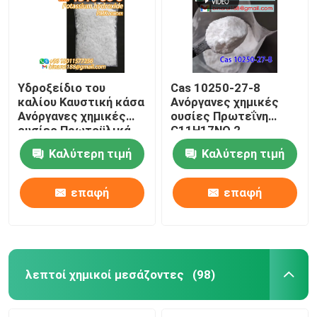
Υδροξείδιο του
Cas 10250-27-8
καλίου Καυστική κάσα
Ανόργανες χημικές
Ανόργανες χημικές
ουσίες Πρωτεΐνη
ουσίες Πρωτοϋλικά
C11H17NO 2-
Cas 1310-58-3
βενζιλαμινο-2-
Καλύτερη τιμή
Καλύτερη τιμή
μεθυλο-1-προπανόλη
επαφή
επαφή
Σπίτι
Προϊόντα
λεπτοί χημικοί μεσάζοντες
(98)
Βίντεο