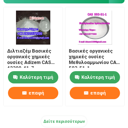
Κύπελλα εργαστηριακού τύπου
Εργαστηριακές λακκούβες
Πράκτορες αρωματικών ουσιών
Διλτιαζέμ Βασικές
Βασικές οργανικές
οργανικές χημικές
χημικές ουσίες
ουσίες Adizem CAS
Μεθυλοαμμωνίου CAS
42399-41-7
593-51-1
Καλύτερη τιμή
Καλύτερη τιμή
επαφή
επαφή
Δείτε περισσότερων