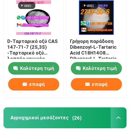
Σχετικά με εμάς
Επισκέψεις στο εργοστάσιο
D-Ταρταρικό οξύ CAS
Γρήγορη παράδοση
147-71-7 (2S,3S)
Dibenzoyl-L-Tartaric
-Ταρταρικό οξύ
Acid C18H14O8
Έλεγχος ποιότητας
λεπτές χημικές
Dibenzoyl-L-Tartaric
ενδιάμεσες ουσίες
CAS 2743-38-6
Καλύτερη τιμή
Καλύτερη τιμή
τροφικής ποιότητας
Ζητήστε μια προσφορά
επαφή
επαφή
Ημερήσιες χημικές πρώτες ύλες
Ανόργανη πρώτη ύλη χημικών ουσιών
Αγροχημικοί μεσάζοντες
(26)
λεπτοί χημικοί μεσάζοντες