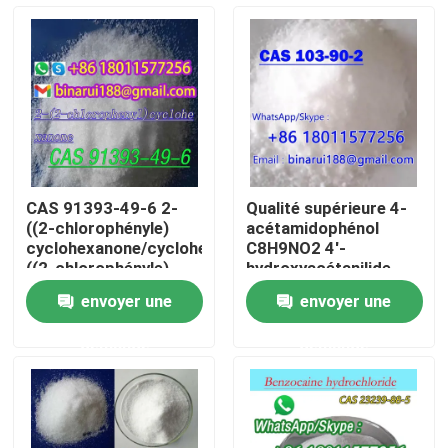
À propos de nous
Visite de l'usine
Contrôle de la qualité
CAS 91393-49-6 2-
Qualité supérieure 4-
((2-chlorophényle)
acétamidophénol
Demandez un devis
cyclohexanone/cyclohexanone,2-
C8H9NO2 4'-
((2-chlorophényle)
hydroxyacétanilide
CAS 103-90-2
envoyer une
envoyer une
Matières premières chimiques quotidiennes
demande
demande
Matière première de produits chimiques inorganiques
intermédiaires chimiques fines