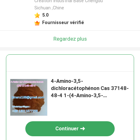
Creation Industrial Base Chengdu
Sichuan ,Chine
5.0
Fournisseur vérifié
Regardez plus
4-Amino-3,5-
dichloracétophénon Cas 37148-
48-4 1-(4-Amino-3,5-
dichlorophényl) éthane
Continuer