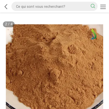
2
/
4