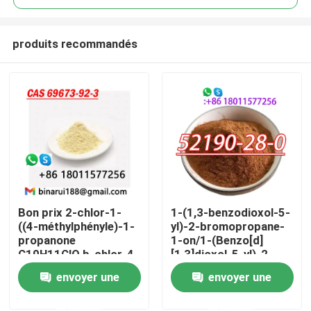
produits recommandés
Bon prix 2-chlor-1-
1-(1,3-benzodioxol-5-
À la maison
((4-méthylphényle)-1-
yl)-2-bromopropane-
propanone
1-on/1-(Benzo[d]
C10H11ClO b-chlor-4-
[1,3]dioxol-5-yl)-2-
Produits
méthylpropiophénone
bromopropane-1-on
envoyer une
envoyer une
Cas 69673-92-3
CAS 52190-28-0
demande
demande
Vidéos