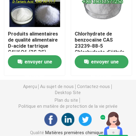
Intermédiaires agrochimiques
Produits alimentaires
Chlorhydrate de
Produits chimiques organiques de base
de qualité alimentaire
benzocaïne CAS
D-acide tartrique
23239-88-5
C4H6O6 (2S,3S) -
Chlorhydrate d'éthyle
Matières premières pharmaceutiques
acide tartrique CAS
4-aminobenzoate
envoyer une
envoyer une
147-71-7
Additifs alimentaires chimiques
demande
demande
Aperçu
Au sujet de nous
Contactez-nous
Additifs d'alimentation des animaux
Desktop Site
Plan du site
Politique en matière de protection de la vie privée
Additifs cosmétiques
Bouteilles de laboratoire en verre
Qualité
Matières premières chimiques