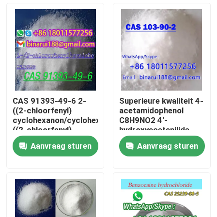
Over ons
Fabriekstocht
Kwaliteitscontrole
CAS 91393-49-6 2-
Superieure kwaliteit 4-
((2-chloorfenyl)
acetamidophenol
Vraag een offerte
cyclohexanon/cyclohexanon,2-
C8H9NO2 4'-
((2-chloorfenyl)
hydroxyacetanilide
CAS 103-90-2
Aanvraag sturen
Aanvraag sturen
Dagelijkse chemische grondstoffen
Anorganische Chemische producten Grondstof
fijne chemische tussenpersonen