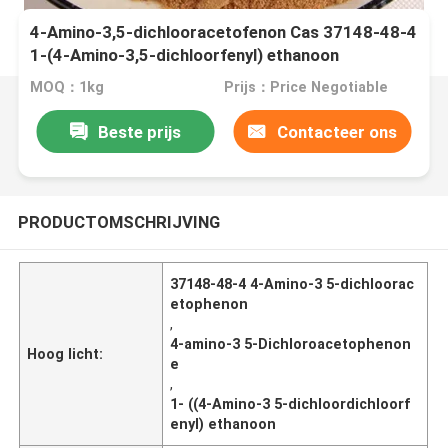
4-Amino-3,5-dichlooracetofenon Cas 37148-48-4
1-(4-Amino-3,5-dichloorfenyl) ethanoon
MOQ：1kg
Prijs：Price Negotiable
Beste prijs
Contacteer ons
PRODUCTOMSCHRIJVING
37148-48-4 4-Amino-3 5-dichloorac
etophenon
,
4-amino-3 5-Dichloroacetophenon
Hoog licht:
e
,
1- ((4-Amino-3 5-dichloordichloorf
enyl) ethanoon