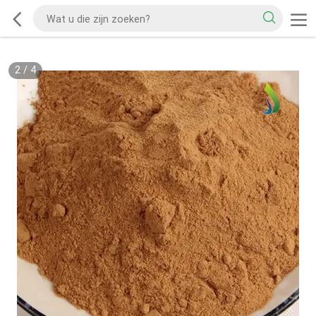
2
/
4