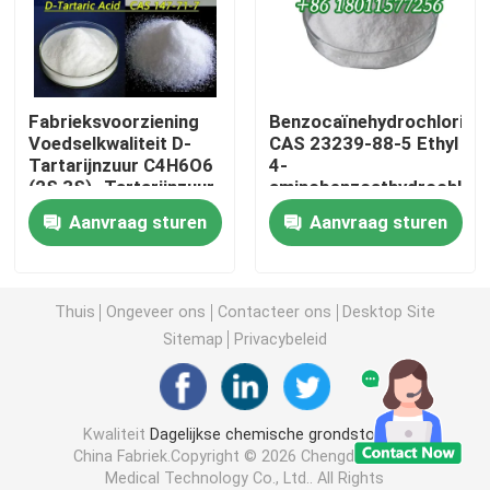
Agrochemische Tussenpersonen
Fabrieksvoorziening
Benzocaïnehydrochloride
Organische basischemische stoffen
Voedselkwaliteit D-
CAS 23239-88-5 Ethyl
Tartarijnzuur C4H6O6
4-
(2S,3S) -Tartarijnzuur
aminobenzoathydrochlori
Farmaceutische Grondstoffen
CAS 147-71-7
Aanvraag sturen
Aanvraag sturen
Chemische levensmiddelenadditieven
Thuis
Ongeveer ons
Contacteer ons
Desktop Site
Dierenvoeradditieven
Sitemap
Privacybeleid
Cosmetische toevoegingen
Kwaliteit
Dagelijkse chemische grondstoffen
China Fabriek.Copyright © 2026 Chengdu Binarui
Glaslaboratoriumflessen
Medical Technology Co., Ltd.. All Rights