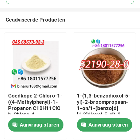
Geadviseerde Producten
Goedkope 2-Chloro-1-
1-(1,3-benzodioxol-5-
Thuis
((4-Methylphenyl)-1-
yl)-2-broompropaan-
Propanon C10H11ClO
1-on/1-(benzo[d]
b-Chloro-4-
[1,3]dioxol-5-yl)-2-
Producten
methylpropiophenon
broompropaan-1-on
Aanvraag sturen
Aanvraag sturen
Cas 69673-92-3
CAS 52190 -28-0
Video's