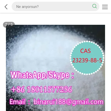
2
/
5