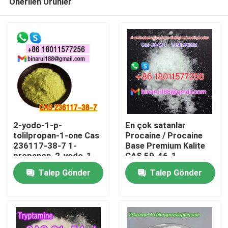
Önerilen Ürünler
2-yodo-1-p-
En çok satanlar
tolilpropan-1-one Cas
Procaine / Procaine
236117-38-7 1-
Base Premium Kalite
propanon, 2-yodo-1-
CAS 59-46-1
Evde
((4-metilfenil) -
Talep Gönder
Talep Gönder
Ürün
Videolar