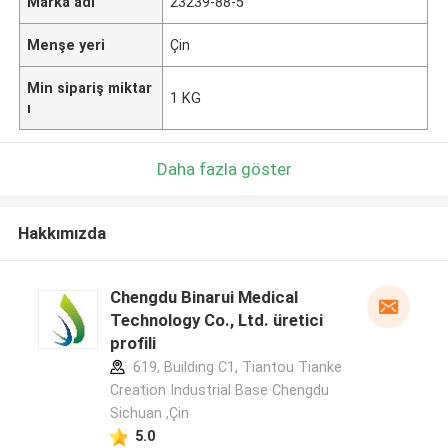
Marka adı
23239-88-5
Menşe yeri
Çin
Min sipariş miktar
1 KG
ı
Daha fazla göster
Hakkımızda
Chengdu Binarui Medical
Technology Co., Ltd. üretici
profili
619, Building C1, Tiantou Tianke
Creation Industrial Base Chengdu
Sichuan ,Çin
5.0