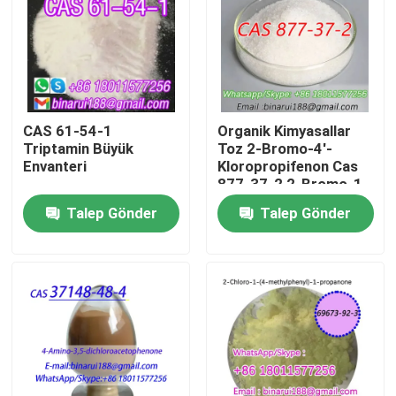
Hakkımızda
Fabrika turu
CAS 61-54-1
Organik Kimyasallar
Triptamin Büyük
Toz 2-Bromo-4'-
Kalite kontrol
Envanteri
Kloropropifenon Cas
877-37-2 2-Bromo-1-
((4-klorofenil) propan-
Talep Gönder
Talep Gönder
Bir teklif isteği
1-on
Günlük Kimyasal Hammaddeler
Organik olmayan kimyasallar ham madde
İnce Kimyasal Ara Maddeler