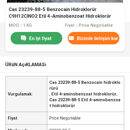
Cas 23239-88-5 Benzocain Hidroklorür
C9H12ClNO2 Etil 4-Aminobenzoat Hidroklorür
MOQ：1 KG
Fiyat：Price Negotiable
En iyi fiyat
Bizimle iletişim kur
ÜRüN AçıKLAMASı
Cas 23239-88-5 Benzocain hidroklo
rürü
Vurgulamak:
,
Etil 4-aminobenzoat hidroklorür
,
Cas 23239-88-5 Etil 4-aminobenzoa
t hidroklorür
Fiyat
Price Negotiable