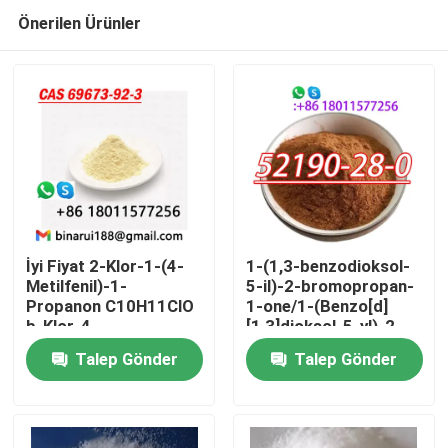
Önerilen Ürünler
İyi Fiyat 2-Klor-1-(4-
1-(1,3-benzodioksol-
Metilfenil)-1-
5-il)-2-bromopropan-
Propanon C10H11ClO
1-one/1-(Benzo[d]
Evde
b-Klor-4-
[1,3]dioksol-5-yl)-2-
metilpropifenon Cas
bromopropan-1-one
Talep Gönder
Talep Gönder
69673-92-3
CAS 52190-28-0
Ürün
Videolar