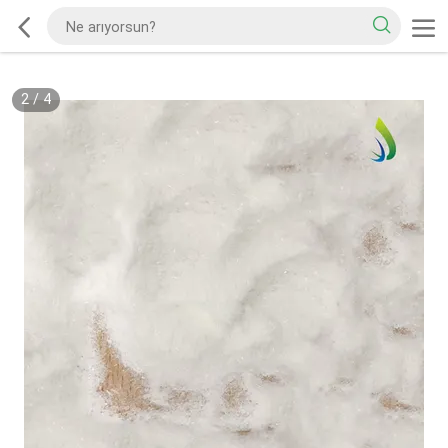
2
/
4