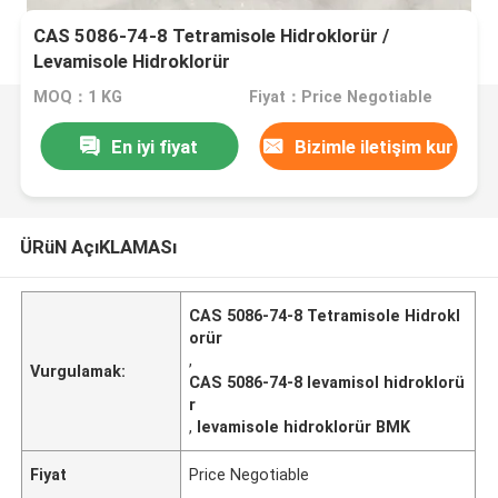
CAS 5086-74-8 Tetramisole Hidroklorür /
Levamisole Hidroklorür
MOQ：1 KG
Fiyat：Price Negotiable
En iyi fiyat
Bizimle iletişim kur
ÜRüN AçıKLAMASı
CAS 5086-74-8 Tetramisole Hidrokl
orür
,
Vurgulamak:
CAS 5086-74-8 levamisol hidroklorü
r
,
levamisole hidroklorür BMK
Fiyat
Price Negotiable