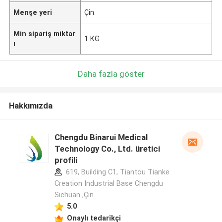
Menşe yeri
Çin
Min sipariş miktar
1 KG
ı
Daha fazla göster
Hakkımızda
Chengdu Binarui Medical
Technology Co., Ltd. üretici
profili
619, Building C1, Tiantou Tianke
Creation Industrial Base Chengdu
Sichuan ,Çin
5.0
Onaylı tedarikçi