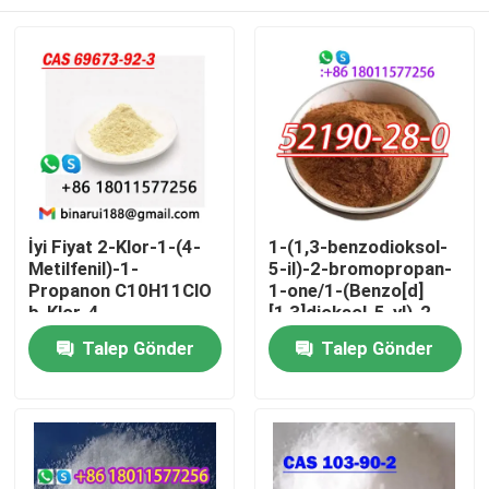
İyi Fiyat 2-Klor-1-(4-
1-(1,3-benzodioksol-
Metilfenil)-1-
5-il)-2-bromopropan-
Propanon C10H11ClO
1-one/1-(Benzo[d]
b-Klor-4-
[1,3]dioksol-5-yl)-2-
metilpropifenon Cas
bromopropan-1-one
Evde
Talep Gönder
Talep Gönder
69673-92-3
CAS 52190-28-0
Ürün
Videolar