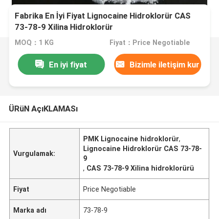
Fabrika En İyi Fiyat Lignocaine Hidroklorür CAS
73-78-9 Xilina Hidroklorür
MOQ：1 KG
Fiyat：Price Negotiable
En iyi fiyat
Bizimle iletişim kur
ÜRüN AçıKLAMASı
PMK Lignocaine hidroklorür
,
Lignocaine Hidroklorür CAS 73-78-
Vurgulamak:
9
,
CAS 73-78-9 Xilina hidroklorürü
Fiyat
Price Negotiable
Marka adı
73-78-9