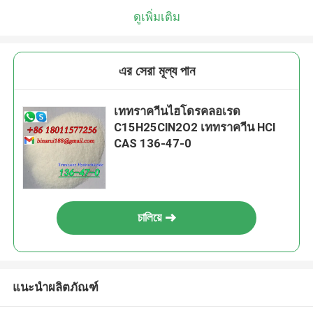
ดูเพิ่มเติม
এর সেরা মূল্য পান
เททราคาีนไฮโดรคลอเรด
C15H25ClN2O2 เททราคาีน HCl
CAS 136-47-0
চালিয়ে
แนะนำผลิตภัณฑ์