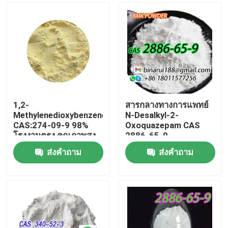
1,2-
สารกลางทางการแพทย์
Methylenedioxybenzene
N-Desalkyl-2-
CAS:274-09-9 98%
Oxoquazepam CAS
โรงงานตรง คุณภาพสูง
2886-65-9
แพคปิ้งตามต้องการ
Descarbethoxyloflazepat
ส่งคำถาม
ส่งคำถาม
A สะดวกแข็งในรูปแข็ง
บ้าน
สินค้า
วิดีโอ