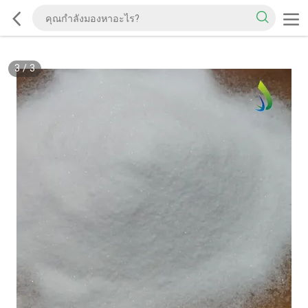
1
/
3