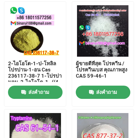
2-ไอโอโด-1-ป-โทลิล
ผู้ขายดีที่สุด โปรคาีน /
โปรปาน-1-อน Cas
โปรคาีนเบส คุณภาพสูง
236117-38-7 1-โปรปา
CAS 59-46-1
นอน, 2-ไอโอโด-1- ((4-
เมธีลเฟนิล) -
ส่งคำถาม
ส่งคำถาม
บ้าน
สินค้า
วิดีโอ