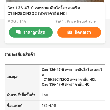
Cas 136-47-0 เททราคาอีนไฮโดรคลอริด
C15H25ClN2O2 เททราคาอีน HCl
MOQ：1กก
ราคา：Price Negotiable
ราคาถูกที่สุด
ติดต่อเรา
รายละเอียดสินค้า
Cas 136-47-0 เททราคาอีนไฮโดรคลอรี
ด
แสงสูง:
,
C15H25ClN2O2 เททราคาอีน HCl
,
Cas 136-47-0 เททราคาอีน HCl
จำนวนสั่งซื้อขั้นต่ำ
1กก
ชื่อแบรนด์
136-47-0