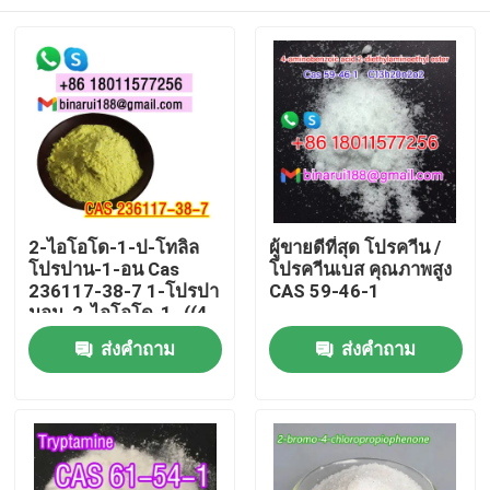
2-ไอโอโด-1-ป-โทลิล
ผู้ขายดีที่สุด โปรคาีน /
โปรปาน-1-อน Cas
โปรคาีนเบส คุณภาพสูง
236117-38-7 1-โปรปา
CAS 59-46-1
นอน, 2-ไอโอโด-1- ((4-
เมธีลเฟนิล) -
บ้าน
ส่งคำถาม
ส่งคำถาม
สินค้า
วิดีโอ