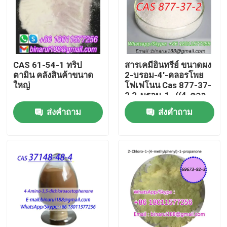
เกี่ยวกับเรา
ทัวร์โรงงาน
CAS 61-54-1 ทริป
สารเคมีอินทรีย์ ขนาดผง
ตามิน คลังสินค้าขนาด
2-บรอม-4'-คลอรโพย
ใหญ่
โฟเฟโนน Cas 877-37-
ควบคุมคุณภาพ
2 2-บรอม-1- ((4-คลอ
รโฟเฟนิล) โปรแปน-1-
ส่งคำถาม
ส่งคำถาม
อน
ขอใบเสนอราคา
วัตถุดิบเคมีรายวัน
สารเคมีไม่เป็นอินทรีย์ วัตถุดิบ
ตัวกลางเคมีละเอียด