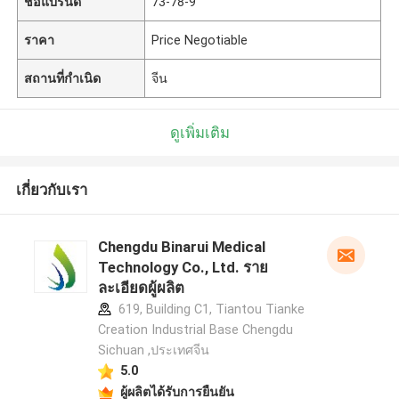
ชื่อแบรนด์
73-78-9
ราคา
Price Negotiable
สถานที่กำเนิด
จีน
ดูเพิ่มเติม
เกี่ยวกับเรา
Chengdu Binarui Medical
Technology Co., Ltd. ราย
ละเอียดผู้ผลิต
619, Building C1, Tiantou Tianke
Creation Industrial Base Chengdu
Sichuan ,ประเทศจีน
5.0
ผู้ผลิตได้รับการยืนยัน