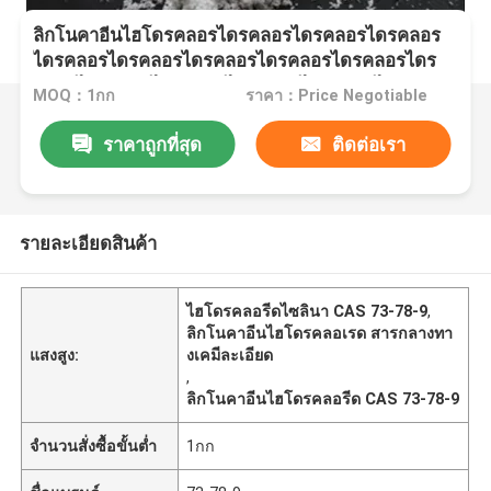
ลิกโนคาอีนไฮโดรคลอรไดรคลอรไดรคลอรไดรคลอร
ไดรคลอรไดรคลอรไดรคลอรไดรคลอรไดรคลอรไดร
คลอรไดรคลอรไดรคลอรไดรคลอรไดรคลอรไดรคลอร
MOQ：1กก
ราคา：Price Negotiable
ไดรคลอรไดรคลอรไดรคลอรไดรคลอรไดรคลอรไดร
คลอรไดรคลอรไดรคลอร CAS 73-78-9
ราคาถูกที่สุด
ติดต่อเรา
รายละเอียดสินค้า
ไฮโดรคลอรีดไซลินา CAS 73-78-9
,
ลิกโนคาอีนไฮโดรคลอเรด สารกลางทา
แสงสูง:
งเคมีละเอียด
,
ลิกโนคาอีนไฮโดรคลอรีด CAS 73-78-9
จำนวนสั่งซื้อขั้นต่ำ
1กก