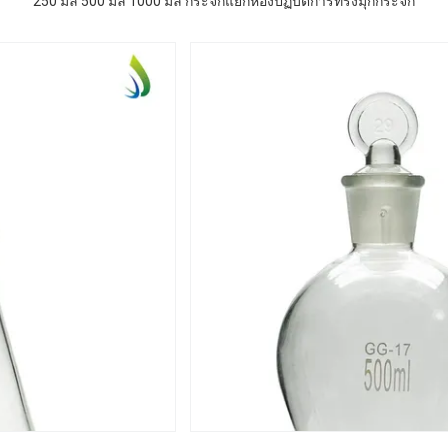
250 มล 500 มล 1000 มล กระจกแยกห้องปฏิบัติการทรงมุกกระจก