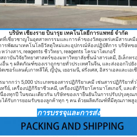
บริษัท เชียงราย บินารุย เทคโนโลยีการแพทย์ จํากัด
บริษัทที่เชี่ยวชาญในอุตสาหกรรมและการค้าของวัสดุแพร่เคมี
สารเคมี
ารพัฒนาเทคโนโลยีวัสดุใหม่และอุปกรณ์ห้องปฏิบัติการ บริษัทข
ะหว่างสาร, reagents ชีววิทยา, reagents โครมาโตเกอรี่
สถาบันวิจัยวิทยาศาสตร์ของมหาวิทยาลัยชั้นนํา
สารเคมี
, อิเล็กทร
ื่น ๆ ผลิตภัณฑ์ของเราถูกขายทั่วประเทศในจีน, และส่งออกไปยัง
วิตเซอร์แลนด์,เกาหลีใต้, ญี่ปุ่น, เยอรมนี, ฝรั่งเศส, อิสราเอลและเ
ารมากกว่า 5,000 ประเภทของสารปฏิกิริยาเคมี เช่นสารปฏิกิริยาทั่วไป
ินทรีย์, เครื่องปฏิกิริยาชีวเคมี, เครื่องปฏิกิริยาโครมาโตเกอรี่, และต
นื่องทุกปี ในขณะเดียวกัน บริษัทของเรายืนยันในการปรับปรุงคุณ
ได้รับการยอมรับของลูกค้าทุก ๆ คน ด้วยผลิตภัณฑ์ที่มีคุณภาพสูง
การบรรจุและการส่ง