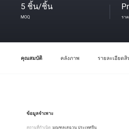
5 ชิ้น/ชิ้น
Pr
MOQ
ราค
คุณสมบัติ
คลังภาพ
รายละเอียดสิ
ข้อมูลจำเพาะ
สถานที่กำเนิด:
มณฑลเสฉวน ประเทศจีน