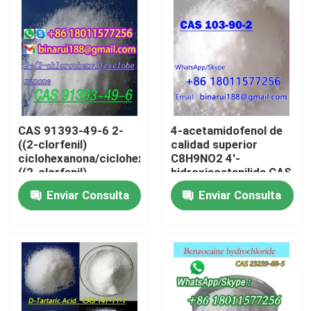
Sobre nosotros
Recorrido por la fábrica
Control de calidad
CAS 91393-49-6 2-
4-acetamidofenol de
((2-clorfenil)
calidad superior
ciclohexanona/ciclohexanona,2-
C8H9NO2 4'-
Solicitar una cita
((2-clorfenil)
hidroxiacetanilida CAS
103-90-2
Enviar Consulta
Enviar Consulta
Materias primas químicas diarias
Materia prima de las sustancias químicas inorgánicas
intermedios químicos finos