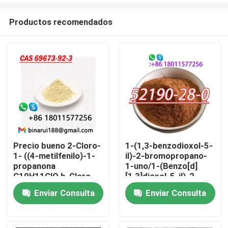
Productos recomendados
Precio bueno 2-Cloro-
1-(1,3-benzodioxol-5-
1- ((4-metilfenilo)-1-
il)-2-bromopropano-
En casa
propanona
1-uno/1-(Benzo[d]
C10H11ClO b-Cloro-
[1,3]dioxol-5-il)-2-
4-metilpropiophenona
bromopropano-1-uno
Enviar Consulta
Enviar Consulta
Productos
Cas 69673-92-3
CAS 52190-28-0
Los vídeos