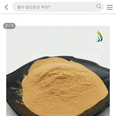
2
/
3