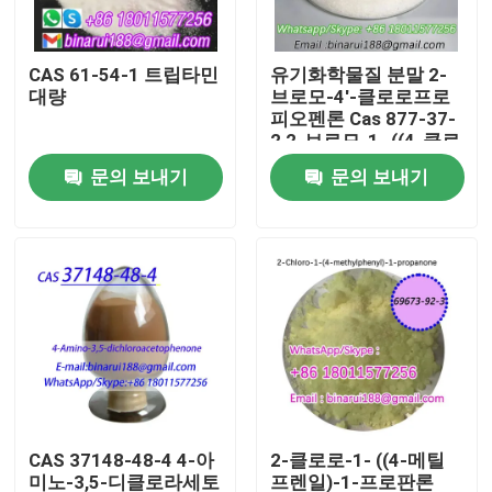
우리 에 관한 것
CAS 61-54-1 트립타민
유기화학물질 분말 2-
대량
브로모-4'-클로로프로
피오펜론 Cas 877-37-
공장 투어
2 2-브로모-1- ((4-클로
로페닐) 프로판-1-온
문의 보내기
문의 보내기
품질 관리
인용 을 요청 하십시오
일일화학원료
무기 화학적 원료
CAS 37148-48-4 4-아
2-클로로-1- ((4-메틸
좋은 화학 중간체
미노-3,5-디클로라세토
프렌일)-1-프로판론