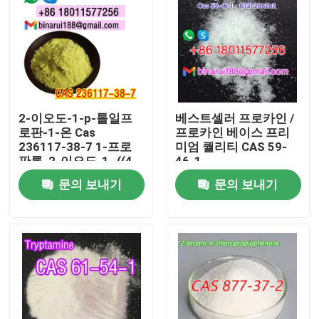
2-이오도-1-p-톨일프
베스트셀러 프로카인 /
로판-1-온 Cas
프로카인 베이스 프리
236117-38-7 1-프로
미엄 퀄리티 CAS 59-
판론, 2-이오도-1- ((4-
46-1
메틸페닐) -
문의 보내기
문의 보내기
집
제품
비디오