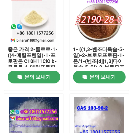
좋은 가격 2-클로로-1-
1- ((1,3-벤조디옥솔-5-
((4-메틸프렌일)-1-프
일)-2-브로모프로판-1-
로판론 C10H11ClO b-
온/1-(벤조[d][1,3]다이
클로로-4-메틸프로피
옥솔-5-일)-2-브로모프
펜론 Cas 69673-92-3
로판-1-온 CAS 52190-
문의 보내기
문의 보내기
28-0
집
제품
비디오