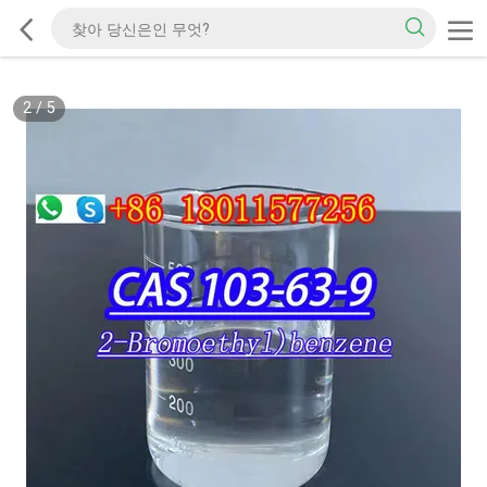
2
/
5