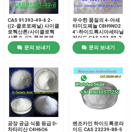
우리 에 관한 것
CAS 91393-49-6 2-
우수한 품질의 4-아세
((2-클로로페닐) 사이클
타미도페놀 C8H9NO2
로헥산론/사이클로헥
4'-하이드록시아세타닐
공장 투어
산론,2- ((2-클로로페
라이드 CAS 103-90-2
닐)
문의 보내기
문의 보내기
품질 관리
인용 을 요청 하십시오
일일화학원료
무기 화학적 원료
공장 공급 식품 등급 D-
벤조카인 하이드록로라
좋은 화학 중간체
차타리산 C4H6O6
이드 CAS 23239-88-5